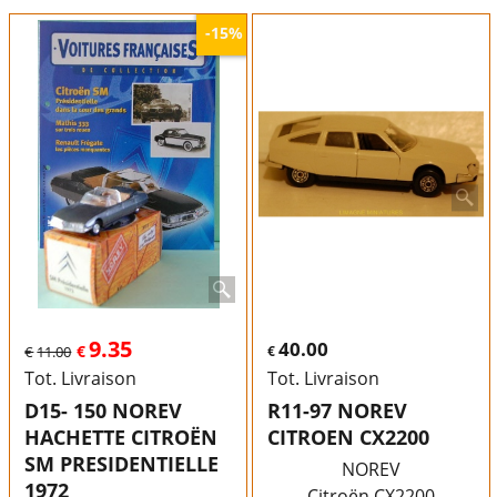
-15%
9.35
40.00
€
€
11.00
€
Tot. Livraison
Tot. Livraison
D15- 150 NOREV
R11-97 NOREV
HACHETTE CITROËN
CITROEN CX2200
SM PRESIDENTIELLE
NOREV
1972
Citroën CX2200