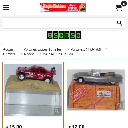
0
Accueil
Voitures toutes échelles
Voitures: 1/43-1/69
Citroën
Norev
BX+SM+CX+GS+ZX
15.00
12.00
€
€