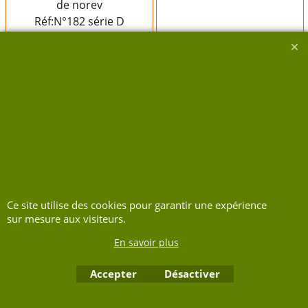
de norev
Réf:N°182 série D
Très bon état boite
d'origine
échelle:1/43
Délai de livraison:
3-5
Délai de livraison:
3-5
jours
jours
Disponibilité
: 1
Disponibilité
: 1
Ajouter au
Ajouter au
panier
panier
Ce site utilise des cookies pour garantir une expérience
sur mesure aux visiteurs.
En savoir plus
Accepter
Désactiver
Boutique en ligne créés avec le logiciel eCommerce ShopFactory