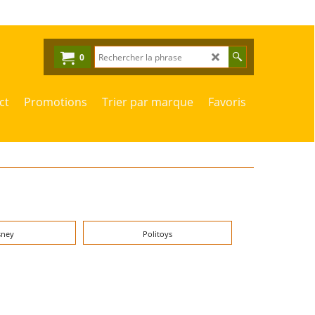
0
ct
Promotions
Trier par marque
Favoris
sney
Politoys