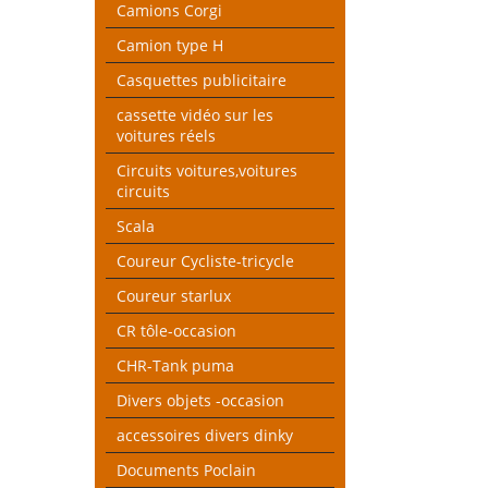
Camions Corgi
Camion type H
Casquettes publicitaire
cassette vidéo sur les
voitures réels
Circuits voitures,voitures
circuits
Scala
Coureur Cycliste-tricycle
Coureur starlux
CR tôle-occasion
CHR-Tank puma
Divers objets -occasion
accessoires divers dinky
Documents Poclain