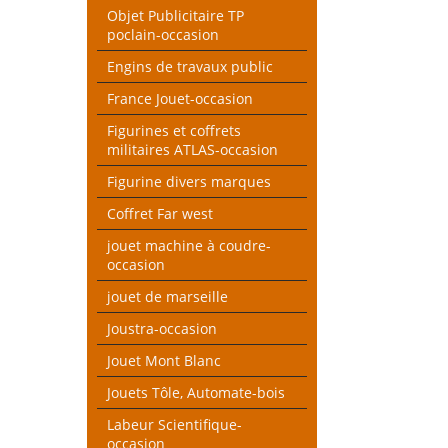
Objet Publicitaire TP
poclain-occasion
Engins de travaux public
France Jouet-occasion
Figurines et coffrets
militaires ATLAS-occasion
Figurine divers marques
Coffret Far west
jouet machine à coudre-
occasion
jouet de marseille
Joustra-occasion
Jouet Mont Blanc
Jouets Tôle, Automate-bois
Labeur Scientifique-
occasion