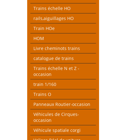
Trains échelle HO
rails,aiguillages HO
Train HOe
HOM
Livre cheminots trains
catalogue de trains
Trains échelle N et Z -
occasion
train 1/160
Trains O
Panneaux Routier-occasion
Véhicules de Cirques-
occasion
Véhicule spatiale corgi