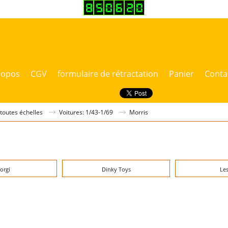
ropos
CGV
formulaire de rétractation
Panier
Conta
 toutes échelles
Voitures: 1/43-1/69
Morris
orgi
Dinky Toys
Le