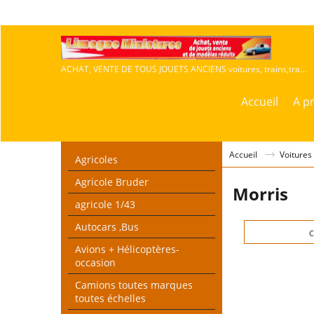
ACHAT, VENTE DE TOUS JOUETS ANCIENS voitures, trains,travaux publics,agricoles
Accueil
A p
Accueil
Voitures
Agricoles
Agricole Bruder
Morris
agricole 1/43
Autocars ,Bus
C
Avions + Hélicoptères-
occasion
Camions toutes marques
toutes échelles