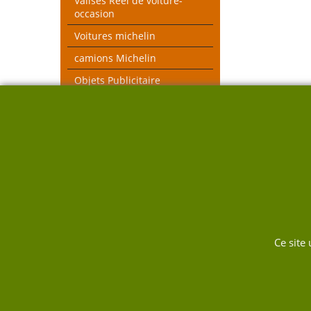
Valises Réel de voiture-
occasion
Voitures michelin
camions Michelin
Objets Publicitaire
MICHELIN et autres
objets voiture réel
véhicules pompiers
Voitures toutes échelles
Nouveau thèmes le Mans et
Rallye
DUKW
Ce site