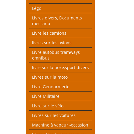
Légo
Livres divers, Documents
meccano
Livre les camions
livres sur les avions
Livre autobus tramways
omnibus
livre sur la boxe,sport divers
Livres sur la moto
Livre Gendarmerie
Livre Militaire
Livre sur le vélo
Livres sur les voitures
Machine à vapeur -occasion