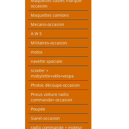
Maquettes toutes marque-
occasion
Maquettes camions
Mecano-occasion
A W S
Militaires-occasion
motos
navette spaciale
scooter +
mobylette+vélo+vespa
Photos découpe-occasion
Pneus voiture radio
commander-occasion
Poupée
Siarel-occasion
radio commande + moteur