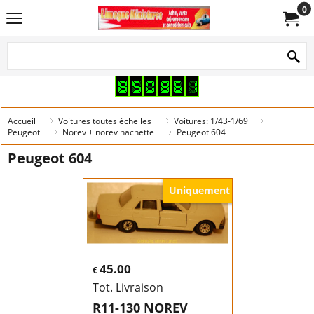
0
Accueil
Voitures toutes échelles
Voitures: 1/43-1/69
Peugeot
Norev + norev hachette
Peugeot 604
Peugeot 604
Uniquement
45.00
€
Tot. Livraison
R11-130 NOREV