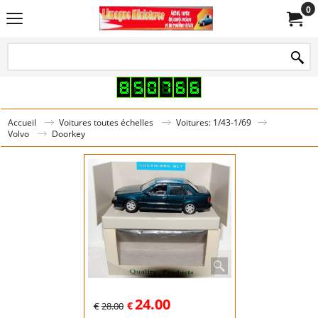
0
Accueil
Voitures toutes échelles
Voitures: 1/43-1/69
Volvo
Doorkey
24.00
€
€
28.00