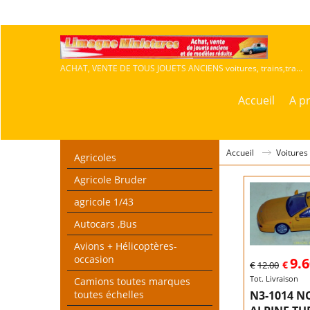
ACHAT, VENTE DE TOUS JOUETS ANCIENS voitures, trains,travaux publics,agricoles
Accueil
A p
Accueil
Voitures
Agricoles
Agricole Bruder
agricole 1/43
Autocars ,Bus
Avions + Hélicoptères-
occasion
9.
€
€
12.00
Tot. Livraison
Camions toutes marques
toutes échelles
N3-1014 N