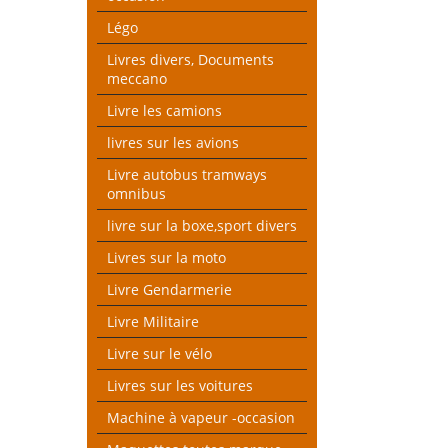
Légo
Livres divers, Documents
meccano
Livre les camions
livres sur les avions
Livre autobus tramways
omnibus
livre sur la boxe,sport divers
Livres sur la moto
Livre Gendarmerie
Livre Militaire
Livre sur le vélo
Livres sur les voitures
Machine à vapeur -occasion