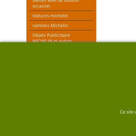
Valises Réel de voiture-
occasion
Voitures michelin
camions Michelin
Objets Publicitaire
MICHELIN et autres
objets voiture réel
véhicules pompiers
Voitures toutes échelles
Nouveau thèmes le Mans et
Rallye
DUKW
Ce site