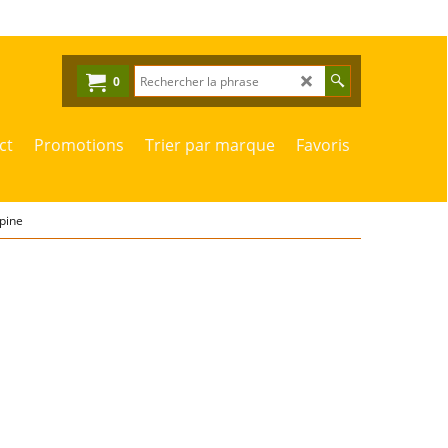
0
ct
Promotions
Trier par marque
Favoris
lpine