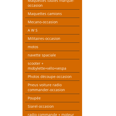
Maquettes toutes marque-
occasion
Maquettes camions
Mecano-occasion
A W S
Militaires-occasion
motos
navette spaciale
scooter +
mobylette+vélo+vespa
Photos découpe-occasion
Pneus voiture radio
commander-occasion
Poupée
Siarel-occasion
radio commande + moteur