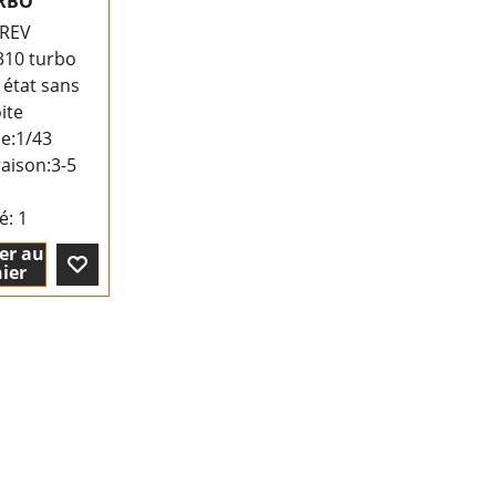
URBO
REV
310 turbo
 état sans
ite
le:1/43
raison:
3-5
té
: 1
er au
ier