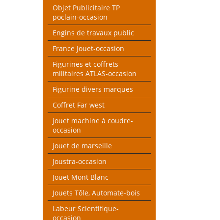
Objet Publicitaire TP
poclain-occasion
Engins de travaux public
France Jouet-occasion
Figurines et coffrets
militaires ATLAS-occasion
Figurine divers marques
Coffret Far west
jouet machine à coudre-
occasion
jouet de marseille
Joustra-occasion
Jouet Mont Blanc
Jouets Tôle, Automate-bois
Labeur Scientifique-
occasion