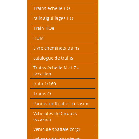
Trains échelle HO
rails,aiguillages HO
Train HOe
HOM
Livre cheminots trains
catalogue de trains
Trains échelle N et Z -
occasion
train 1/160
Trains O
Panneaux Routier-occasion
Véhicules de Cirques-
occasion
Véhicule spatiale corgi