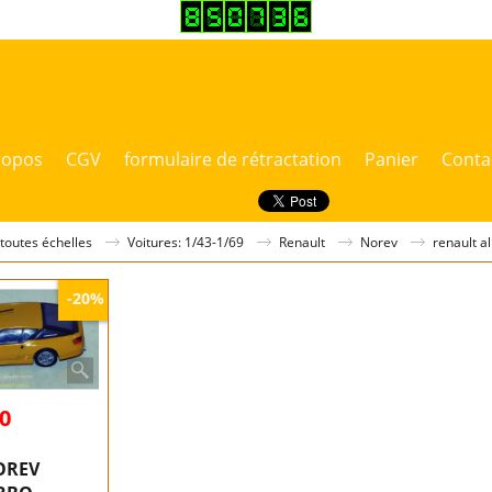
ropos
CGV
formulaire de rétractation
Panier
Conta
 toutes échelles
Voitures: 1/43-1/69
Renault
Norev
renault a
-20%
60
OREV