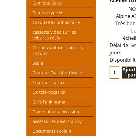
ALPINE T
Camions Corgi
NO
Camion type H
Alpine A
Casquettes publicitaire
Très bon
bo
cassette vidéo sur les
échel
voitures réels
Délai de liv
Circuits voitures,voitures
jours
circuits
Disponibili
Scala
Ajout
Coureur Cycliste-tricycle
pan
Coureur starlux
CR tôle-occasion
CHR-Tank puma
Divers objets -occasion
accessoires divers dinky
Documents Poclain