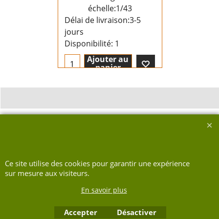
échelle:1/43
Délai de livraison:
3-5
jours
Disponibilité
: 1
Ajouter au
panier
Boutique en ligne créés avec le logiciel eCommerce ShopFactory
Ce site utilise des cookies pour garantir une expérience
sur mesure aux visiteurs.
En savoir plus
Accepter
Désactiver