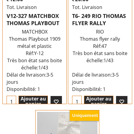
Tot. Livraison
Tot. Livraison
V12-327 MATCHBOX
T6- 249 RIO THOMAS
THOMAS PLAYBOUT
FLYER RALLY
MATCHBOX
RIO
Thomas Playbout 1909
Thomas flyer rally
métal et plastic
Réf:47
Réf:Y-12
Très bon état sans boite
Très bon état sans boite
échelle:1/43
échelle:1/43
Délai de livraison:
3-5
Délai de livraison:
3-5
jours
jours
Disponibilité
: 1
Disponibilité
: 1
Ajouter au
Ajouter au
panier
panier
Uniquement