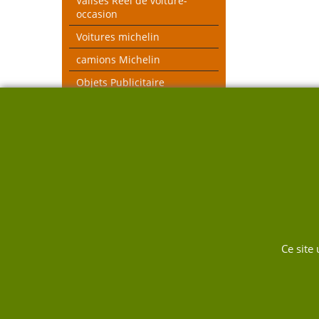
Valises Réel de voiture-
occasion
Voitures michelin
camions Michelin
Objets Publicitaire
MICHELIN et autres
objets voiture réel
véhicules pompiers
Voitures toutes échelles
Nouveau thèmes le Mans et
Rallye
DUKW
Ce site