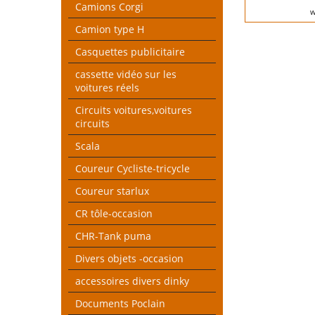
Camions Corgi
w
Camion type H
Casquettes publicitaire
cassette vidéo sur les
voitures réels
Circuits voitures,voitures
circuits
Scala
Coureur Cycliste-tricycle
Coureur starlux
CR tôle-occasion
CHR-Tank puma
Divers objets -occasion
accessoires divers dinky
Documents Poclain