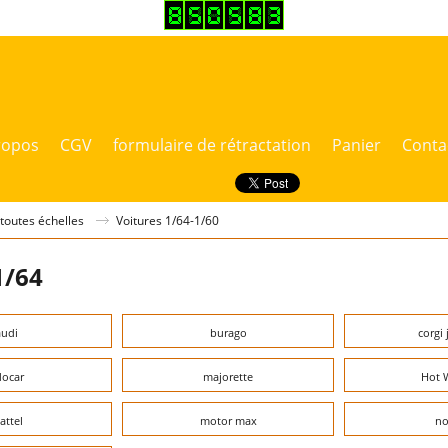
ropos
CGV
formulaire de rétractation
Panier
Conta
 toutes échelles
Voitures 1/64-1/60
1/64
audi
burago
corgi 
docar
majorette
Hot 
attel
motor max
no