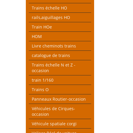
Trains échelle HO
rails,aiguillages HO
Train HOe
HOM
Livre cheminots trains
catalogue de trains
Trains échelle N et Z -
occasion
train 1/160
Trains O
Panneaux Routier-occasion
Véhicules de Cirques-
occasion
Véhicule spatiale corgi