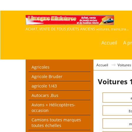
ACHAT, VENTE DE TOUS JOUETS ANCIENS voitures, trains,travaux publics,agricoles
Accueil
A p
Accueil
Voitures
Agricoles
Agricole Bruder
Voitures 
agricole 1/43
Autocars ,Bus
Avions + Hélicoptères-
occasion
E
Camions toutes marques
m
toutes échelles