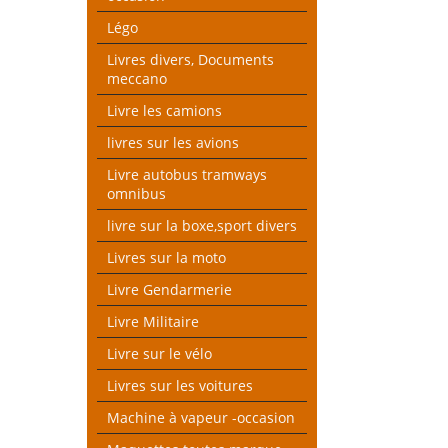
Légo
Livres divers, Documents
meccano
Livre les camions
livres sur les avions
Livre autobus tramways
omnibus
livre sur la boxe,sport divers
Livres sur la moto
Livre Gendarmerie
Livre Militaire
Livre sur le vélo
Livres sur les voitures
Machine à vapeur -occasion