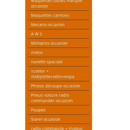
Maquettes toutes marque-
occasion
Maquettes camions
Mecano-occasion
A W S
Militaires-occasion
motos
navette spaciale
scooter +
mobylette+vélo+vespa
Photos découpe-occasion
Pneus voiture radio
commander-occasion
Poupée
Siarel-occasion
radio commande + moteur