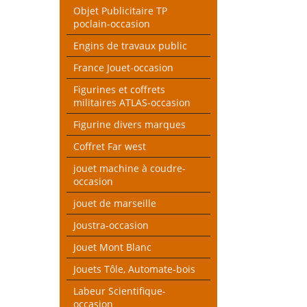
Objet Publicitaire TP
poclain-occasion
Engins de travaux public
France Jouet-occasion
Figurines et coffrets
militaires ATLAS-occasion
Figurine divers marques
Coffret Far west
jouet machine à coudre-
occasion
jouet de marseille
Joustra-occasion
Jouet Mont Blanc
Jouets Tôle, Automate-bois
Labeur Scientifique-
occasion