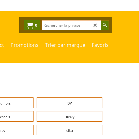
0
ct
Promotions
Trier par marque
Favoris
juniors
DV
Wheels
Husky
rev
siku