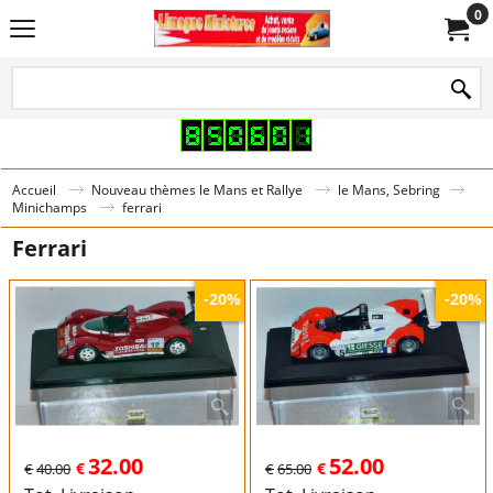
0
Accueil
Nouveau thèmes le Mans et Rallye
le Mans, Sebring
Minichamps
ferrari
Ferrari
-20%
-20%
32.00
52.00
€
€
€
40.00
€
65.00