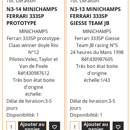
Tot. Livraison
Tot. Livraison
N3-14 MINICHAMPS
N3-13 MINICHAMPS
FERRARI 333SP
FERRARI 333SP
PROTOTYPE
GIESSE TEAM JB
MINICHAMPS
MINICHAMPS
Ferrari 333SP prototype-
Ferrari 333SP Giesse
Claas winner doyle Risi
Team JB racing N°5
N°12
24 heures du Mans 1998
Pilotes:Velez, Taylor et
Réf:430987605
Van de Poele
Très bon état boite
Réf:430987612
d'origine
Très bon état boite
échelle:1/43
d'origine
échelle:
Délai de livraison:
3-5
Délai de livraison:
3-5
jours
jours
Disponibilité
: 1
Disponibilité
: 1
Ajouter au
Ajouter au
panier
panier