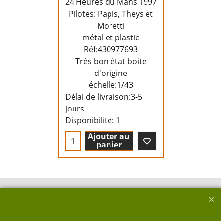
24 Heures du Mans 1997
Pilotes: Papis, Theys et
Moretti
métal et plastic
Réf:430977693
Très bon état boite
d'origine
échelle:1/43
Délai de livraison:
3-5
jours
Disponibilité
: 1
Ajouter au
panier