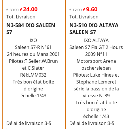
24.00
9.60
€
€
€
30.00
€
12.00
Tot. Livraison
Tot. Livraison
N3-584 IXO SALEEN
N3-510 IXO ALTAYA
S7
SALEEN S7
IXO
IXO ALTAYA
Saleen S7-R N°61
Saleen S7 Fia GT 2 Hours
24 heures du Mans 2001
2009 N°11
Pilotes:T.Seiler,W.Brun
Motorsport Arena
et C.Slater
oschersleben
Réf:LMM032
Pilotes: Luke Hines et
Très bon état boite
Stephane Lemeret
d'origine
série la passion de la
échelle:1/43
vitesse N°39
Très bon état boite
d'origine
échelle:1/43
Délai de livraison:
3-5
Délai de livraison:
3-5