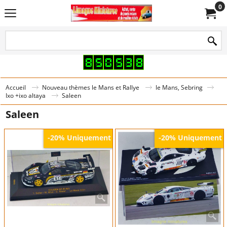
0
Accueil
Nouveau thèmes le Mans et Rallye
le Mans, Sebring
Ixo +ixo altaya
Saleen
Saleen
Uniquement
Uniquement
-20%
-20%