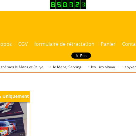
ropos
CGV
formulaire de rétractation
Panier
Conta
thèmes le Mans et Rallye
le Mans, Sebring
Ixo +ixo altaya
spyker
Uniquement
%