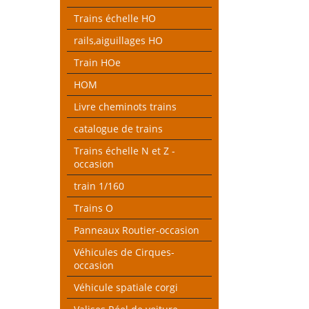
Trains échelle HO
rails,aiguillages HO
Train HOe
HOM
Livre cheminots trains
catalogue de trains
Trains échelle N et Z -
occasion
train 1/160
Trains O
Panneaux Routier-occasion
Véhicules de Cirques-
occasion
Véhicule spatiale corgi