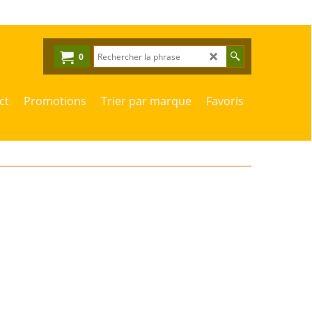
0
ct
Promotions
Trier par marque
Favoris