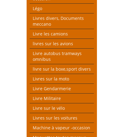
Légo
Livres divers, Documents
meccano
Livre les camions
livres sur les avions
Livre autobus tramways
omnibus
livre sur la boxe,sport divers
Livres sur la moto
Livre Gendarmerie
Livre Militaire
Livre sur le vélo
Livres sur les voitures
Machine à vapeur -occasion