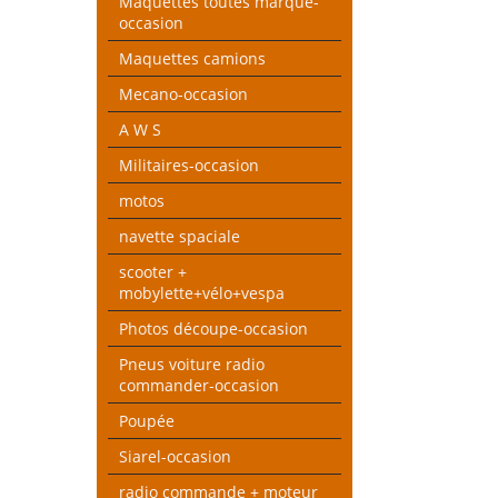
Maquettes toutes marque-
occasion
Maquettes camions
Mecano-occasion
A W S
Militaires-occasion
motos
navette spaciale
scooter +
mobylette+vélo+vespa
Photos découpe-occasion
Pneus voiture radio
commander-occasion
Poupée
Siarel-occasion
radio commande + moteur