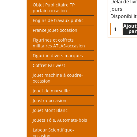
Délai de liv
Objet Publicitaire TP
jours
poclain-occasion
Disponibili
Engins de travaux public
Ajout
France Jouet-occasion
pan
Figurines et coffrets
militaires ATLAS-occasion
Figurine divers marques
Coffret Far west
jouet machine à coudre-
occasion
jouet de marseille
Joustra-occasion
Jouet Mont Blanc
Jouets Tôle, Automate-bois
Labeur Scientifique-
occasion