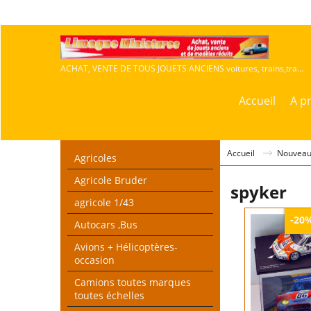
ACHAT, VENTE DE TOUS JOUETS ANCIENS voitures, trains,travaux publics,agricoles
Accueil
A p
Accueil
Nouveau 
Agricoles
Agricole Bruder
spyker
agricole 1/43
-20
Autocars ,Bus
Avions + Hélicoptères-
occasion
Camions toutes marques
toutes échelles