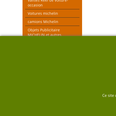
Valises Réel de voiture-
occasion
Voitures michelin
camions Michelin
Objets Publicitaire
MICHELIN et autres
objets voiture réel
véhicules pompiers
Voitures toutes échelles
Nouveau thèmes le Mans et
Rallye
DUKW
Ce site