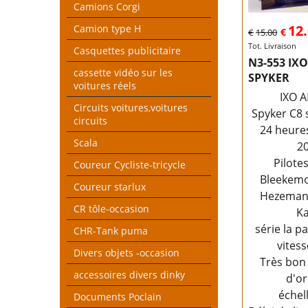
Camions Corgi
12
Camion type H
€
€
15.00
Tot. Livraison
Casquettes publicitaire
N3-553 IX
cassette vidéo sur les
SPYKER
voitures réels
IXO 
Circuits voitures,voitures
Spyker C8 
circuits
24 heure
Scala
2
Pilote
Coureur Cycliste-tricycle
Bleekemo
Coureur starlux
Hezemans
CR tôle-occasion
K
série la p
CHR-Tank puma
vites
Divers objets -occasion
Très bon 
accessoires divers dinky
d'or
échel
Documents Poclain