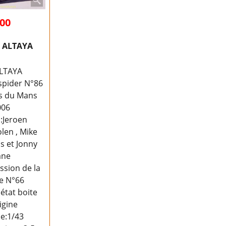
.00
O ALTAYA
ALTAYA
spider N°86
s du Mans
006
s:Jeroen
len , Mike
 et Jonny
ane
assion de la
se N°66
état boite
igine
le:1/43