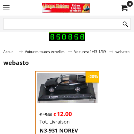
0
Accueil
Voitures toutes échelles
Voitures: 1/43-1/69
webasto
webasto
-20%
12.00
€
€
15.00
Tot. Livraison
N3-931 NOREV