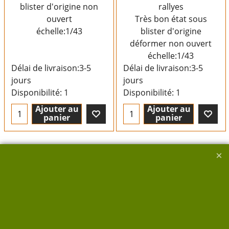
blister d'origine non
rallyes
ouvert
Très bon état sous
échelle:1/43
blister d'origine
déformer non ouvert
échelle:1/43
Délai de livraison:
3-5
Délai de livraison:
3-5
jours
jours
Disponibilité
: 1
Disponibilité
: 1
Ajouter au
Ajouter au
panier
panier
Boutique en ligne créés avec le logiciel eCommerce ShopFactory