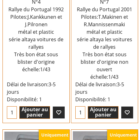
N°4
N°7
Rallye du Portugal 1992
Rallye du Portugal 2001
Pilotes:J.Kankkunen et
Pilotes:T.Makinen et
J.Pilronen
R.Mannissenmaki
métal et plastic
métal et plastic
série altaya voitures de
série altaya les voitures
rallyes
de rallyes
Très bon état sous
Très bon état sous
blister d'origine
blister d'origine non
échelle:1/43
ouvert
échelle:1/43
Délai de livraison:
3-5
Délai de livraison:
3-5
jours
jours
Disponibilité
: 1
Disponibilité
: 1
Ajouter au
Ajouter au
panier
panier
Uniquement
Uniquement