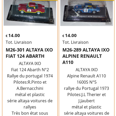
14.00
14.00
€
€
Tot. Livraison
Tot. Livraison
M26-301 ALTAYA IXO
M26-289 ALTAYA IXO
FIAT 124 ABARTH
ALPINE RENAULT
A110
ALTAYA IXO
Fiat 124 Abarth N°2
ALTAYA IXO
Rallye du portugal 1974
Alpine Renault A110
Pilotes:R.Pinto et
1600S N°5
A.Bernacchini
rallye du Portugal 1973
métal et plastic
Pilotes:J.L Therier et
série altaya voitures de
J.Jaubert
rallyes
métal et plastic
Très bon état sous
série altaya voitures de