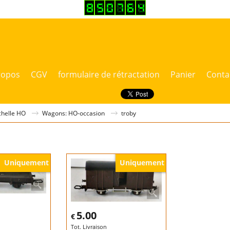
ropos
CGV
formulaire de rétractation
Panier
Conta
chelle HO
Wagons: HO-occasion
troby
Uniquement
Uniquement
5.00
€
Tot. Livraison