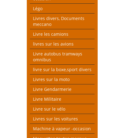
Légo
Livres divers, Documents
meccano
Livre les camions
livres sur les avions
Livre autobus tramways
omnibus
livre sur la boxe,sport divers
Livres sur la moto
Livre Gendarmerie
Livre Militaire
Livre sur le vélo
Livres sur les voitures
Machine à vapeur -occasion