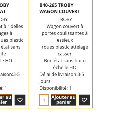
ROBY
B40-265 TROBY
AT
WAGON COUVERT
OBY
TROBY
 à ridelles
Wagon couvert à
ages à
portes coulissantes à
ues plastic
essieux
 état sans
roues plastic,attelage
ite
casser
lle:HO
Bon état sans boite
échelle:HO
raison:
3-5
Délai de livraison:
3-5
jours
té
: 1
Disponibilité
: 1
er au
Ajouter au
ier
panier