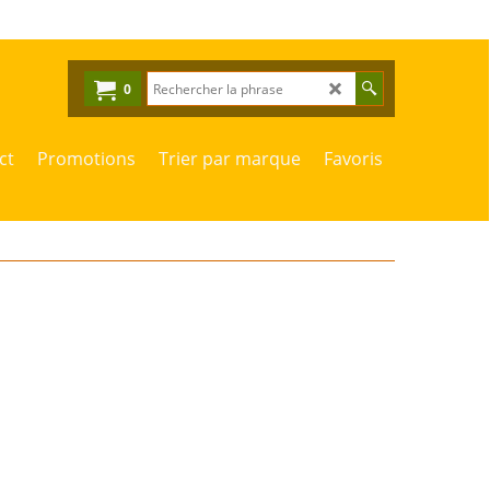
0
ct
Promotions
Trier par marque
Favoris