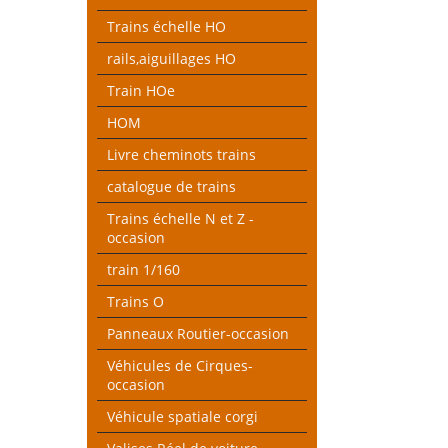
Trains échelle HO
rails,aiguillages HO
Train HOe
HOM
Livre cheminots trains
catalogue de trains
Trains échelle N et Z -
occasion
train 1/160
Trains O
Panneaux Routier-occasion
Véhicules de Cirques-
occasion
Véhicule spatiale corgi