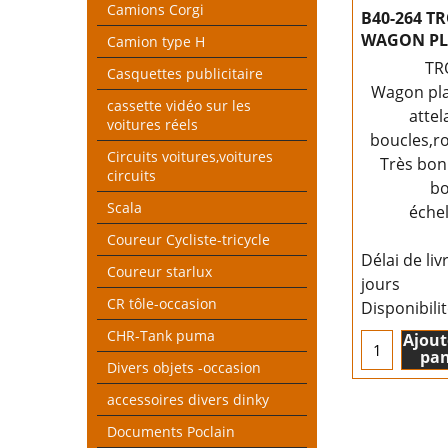
Camions Corgi
B40-264 T
WAGON PL
Camion type H
TR
Casquettes publicitaire
Wagon plat
cassette vidéo sur les
attel
voitures réels
boucles,ro
Circuits voitures,voitures
Très bon
circuits
bo
Scala
éche
Coureur Cycliste-tricycle
Délai de liv
Coureur starlux
jours
CR tôle-occasion
Disponibili
CHR-Tank puma
Ajout
pan
Divers objets -occasion
accessoires divers dinky
Documents Poclain