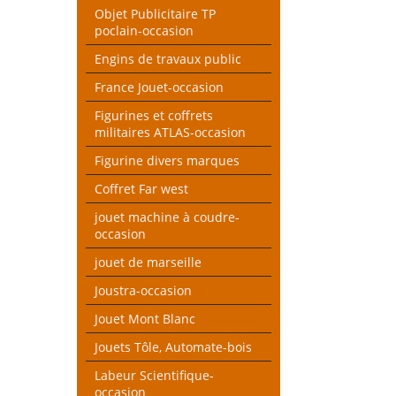
Objet Publicitaire TP
poclain-occasion
Engins de travaux public
France Jouet-occasion
Figurines et coffrets
militaires ATLAS-occasion
Figurine divers marques
Coffret Far west
jouet machine à coudre-
occasion
jouet de marseille
Joustra-occasion
Jouet Mont Blanc
Jouets Tôle, Automate-bois
Labeur Scientifique-
occasion