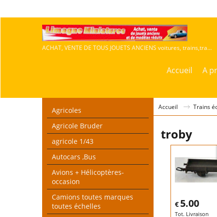
ACHAT, VENTE DE TOUS JOUETS ANCIENS voitures, trains,travaux publics,agricoles
Accueil
A p
Accueil
Trains é
Agricoles
Agricole Bruder
troby
agricole 1/43
Autocars ,Bus
Avions + Hélicoptères-
occasion
Camions toutes marques
5.00
€
toutes échelles
Tot. Livraison