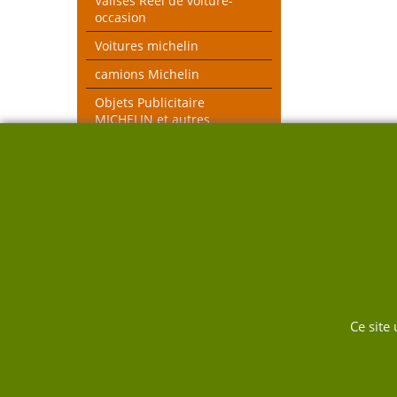
Valises Réel de voiture-
occasion
Voitures michelin
camions Michelin
Objets Publicitaire
MICHELIN et autres
objets voiture réel
véhicules pompiers
Voitures toutes échelles
Nouveau thèmes le Mans et
Rallye
DUKW
Ce site