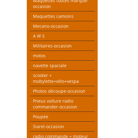
Maquettes toutes marque-
occasion
Maquettes camions
Mecano-occasion
A W S
Militaires-occasion
motos
navette spaciale
scooter +
mobylette+vélo+vespa
Photos découpe-occasion
Pneus voiture radio
commander-occasion
Poupée
Siarel-occasion
radio commande + moteur