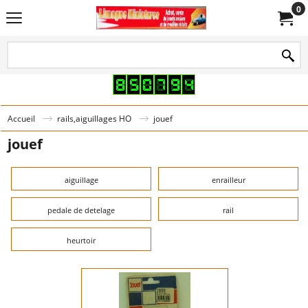
0
Accueil
rails,aiguillages HO
jouef
jouef
aiguillage
enrailleur
pedale de detelage
rail
heurtoir