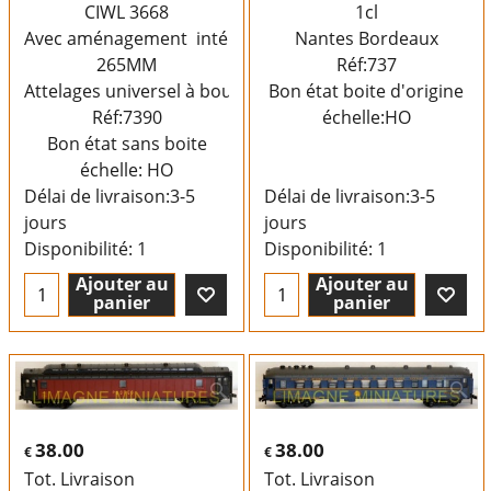
CIWL 3668
1cl
Avec aménagement intérieur longueur
Nantes Bordeaux
265MM
Réf:737
Attelages universel à boucles
Bon état boite d'origine
Réf:7390
échelle:HO
Bon état sans boite
échelle: HO
Délai de livraison:
3-5
Délai de livraison:
3-5
jours
jours
Disponibilité
: 1
Disponibilité
: 1
Ajouter au
Ajouter au
panier
panier
38.00
38.00
€
€
Tot. Livraison
Tot. Livraison