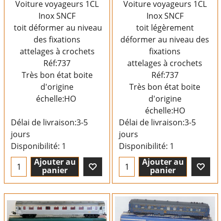
Voiture voyageurs 1CL
Voiture voyageurs 1CL
Inox SNCF
Inox SNCF
toit déformer au niveau
toit légèrement
des fixations
déformer au niveau des
attelages à crochets
fixations
Réf:737
attelages à crochets
Très bon état boite
Réf:737
d'origine
Très bon état boite
échelle:HO
d'origine
échelle:HO
Délai de livraison:
3-5
Délai de livraison:
3-5
jours
jours
Disponibilité
: 1
Disponibilité
: 1
Ajouter au
Ajouter au
panier
panier