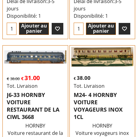
Délai de livraison:
3-5
Délai de livraison:
3-5
jours
jours
Disponibilité
: 1
Disponibilité
: 1
Ajouter au
Ajouter au
panier
panier
31.00
38.00
€
€
38.00
€
Tot. Livraison
Tot. Livraison
J6-33 HORNBY
M24- 4 HORNBY
VOITURE
VOITURE
RESTAURANT DE LA
VOYAGEURS INOX
CIWL 3668
1CL
HORNBY
HORNBY
Voiture restaurant de la
Voiture voyageurs inox