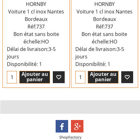
HORNBY
HORNBY
Voiture 1 cl inox Nantes
Voiture 1 cl inox Nantes
Bordeaux
Bordeaux
Réf:737
Réf:737
Bon état sans boite
Bon état sans boite
échelle:HO
échelle:HO
Délai de livraison:
3-5
Délai de livraison:
3-5
jours
jours
Disponibilité
: 1
Disponibilité
: 1
Ajouter au
Ajouter au
panier
panier
Boutique en ligne créés avec le logiciel eCommerce ShopFactory