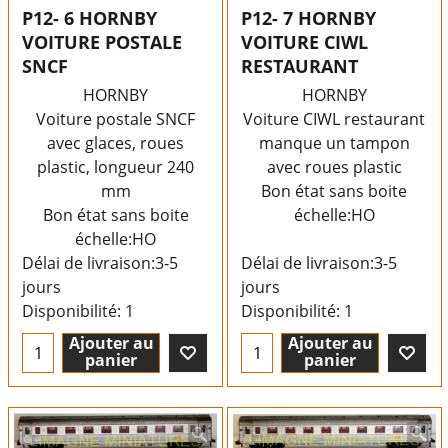
P12- 6 HORNBY
P12- 7 HORNBY
VOITURE POSTALE
VOITURE CIWL
SNCF
RESTAURANT
HORNBY
HORNBY
Voiture postale SNCF
Voiture CIWL restaurant
avec glaces, roues
manque un tampon
plastic, longueur 240
avec roues plastic
mm
Bon état sans boite
Bon état sans boite
échelle:HO
échelle:HO
Délai de livraison:
3-5
Délai de livraison:
3-5
jours
jours
Disponibilité
: 1
Disponibilité
: 1
Ajouter au
Ajouter au
panier
panier