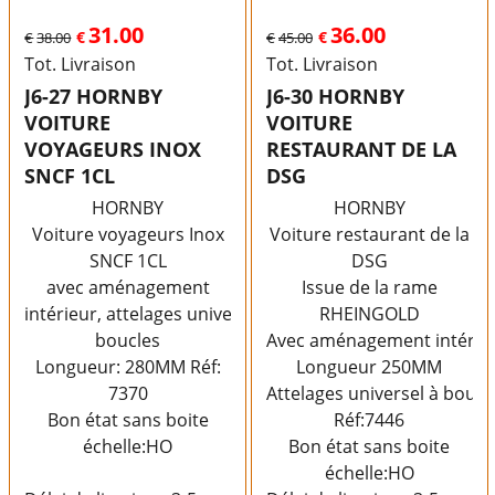
31.00
36.00
€
€
€
38.00
€
45.00
Tot. Livraison
Tot. Livraison
J6-27 HORNBY
J6-30 HORNBY
VOITURE
VOITURE
VOYAGEURS INOX
RESTAURANT DE LA
SNCF 1CL
DSG
HORNBY
HORNBY
Voiture voyageurs Inox
Voiture restaurant de la
SNCF 1CL
DSG
avec aménagement
Issue de la rame
intérieur, attelages universels à
RHEINGOLD
boucles
Avec aménagement intérie
Longueur: 280MM Réf:
Longueur 250MM
7370
Attelages universel à boucl
Bon état sans boite
Réf:7446
échelle:HO
Bon état sans boite
échelle:HO