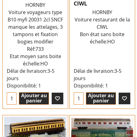
CIWL
HORNBY
Voiture voyageurs type
HORNBY
B10 myfi 20031 2cl SNCF
Voiture restaurant de la
manque les attelages, 3
CIWL
tampons et fixation
Bon état sans boite
bogies modifier
échelle:HO
Réf:733
Etat moyen sans boite
échelle:HO
Délai de livraison:
3-5
Délai de livraison:
3-5
jours
jours
Disponibilité
: 1
Disponibilité
: 1
Ajouter au
Ajouter au
panier
panier