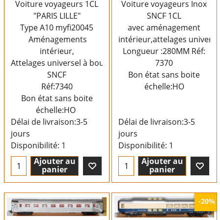
Voiture voyageurs 1CL
Voiture voyageurs Inox
"PARIS LILLE"
SNCF 1CL
Type A10 myfi20045
avec aménagement
Aménagements
intérieur,attelages universe
intérieur,
Longueur :280MM Réf:
Attelages universel à boucles
7370
SNCF
Bon état sans boite
Réf:7340
échelle:HO
Bon état sans boite
échelle:HO
Délai de livraison:
3-5
Délai de livraison:
3-5
jours
jours
Disponibilité
: 1
Disponibilité
: 1
Ajouter au
Ajouter au
panier
panier
-20%