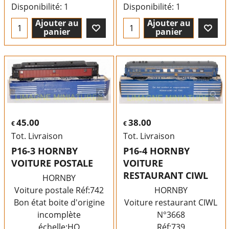
Disponibilité
: 1
Disponibilité
: 1
Ajouter au
Ajouter au
panier
panier
45.00
38.00
€
€
Tot. Livraison
Tot. Livraison
P16-3 HORNBY
P16-4 HORNBY
VOITURE POSTALE
VOITURE
RESTAURANT CIWL
HORNBY
Voiture postale Réf:742
HORNBY
Bon état boite d'origine
Voiture restaurant CIWL
incomplète
N°3668
échelle:HO
Réf:739