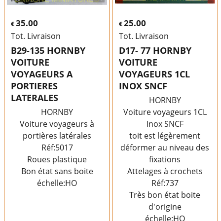
35.00
25.00
€
€
Tot. Livraison
Tot. Livraison
B29-135 HORNBY
D17- 77 HORNBY
VOITURE
VOITURE
VOYAGEURS A
VOYAGEURS 1CL
PORTIERES
INOX SNCF
LATERALES
HORNBY
HORNBY
Voiture voyageurs 1CL
Voiture voyageurs à
Inox SNCF
portières latérales
toit est légèrement
Réf:5017
déformer au niveau des
Roues plastique
fixations
Bon état sans boite
Attelages à crochets
échelle:HO
Réf:737
Très bon état boite
d'origine
échelle:HO