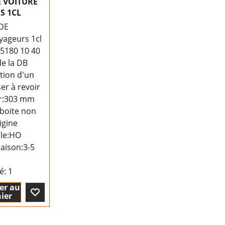
E VOITURE
S 1CL
DE
yageurs 1cl
5180 10 40
de la DB
ation d'un
er à revoir
r:303 mm
 boite non
igine
lle:HO
raison:
3-5
té
: 1
er au
ier