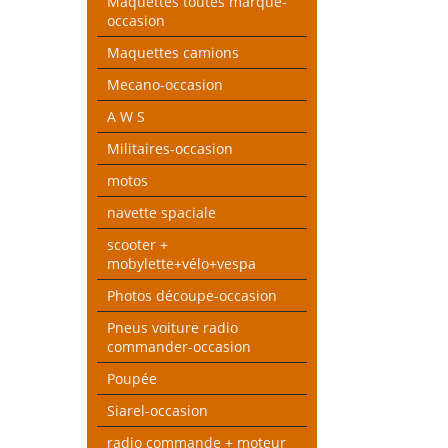
Maquettes toutes marque-
occasion
Maquettes camions
Mecano-occasion
A W S
Militaires-occasion
motos
navette spaciale
scooter +
mobylette+vélo+vespa
Photos découpe-occasion
Pneus voiture radio
commander-occasion
Poupée
Siarel-occasion
radio commande + moteur