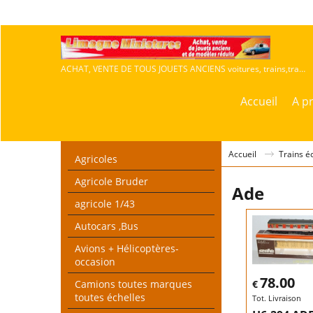
ACHAT, VENTE DE TOUS JOUETS ANCIENS voitures, trains,travaux publics,agricoles
Accueil
A p
Accueil
Trains é
Agricoles
Agricole Bruder
Ade
agricole 1/43
Autocars ,Bus
Avions + Hélicoptères-
occasion
78.00
Camions toutes marques
€
toutes échelles
Tot. Livraison