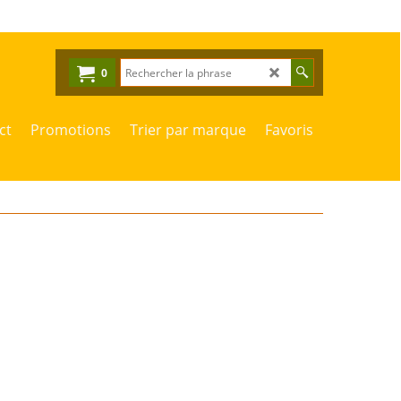
0
ct
Promotions
Trier par marque
Favoris