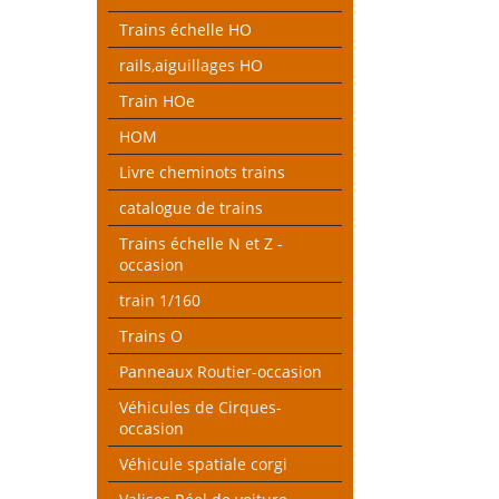
Trains échelle HO
rails,aiguillages HO
Train HOe
HOM
Livre cheminots trains
catalogue de trains
Trains échelle N et Z -
occasion
train 1/160
Trains O
Panneaux Routier-occasion
Véhicules de Cirques-
occasion
Véhicule spatiale corgi