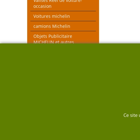
Valises Réel de voiture-
occasion
Voitures michelin
camions Michelin
Objets Publicitaire
MICHELIN et autres
objets voiture réel
véhicules pompiers
Voitures toutes échelles
Nouveau thèmes le Mans et
Rallye
DUKW
Ce site