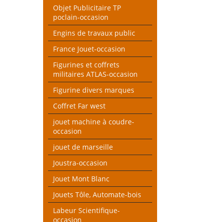
Objet Publicitaire TP
poclain-occasion
Engins de travaux public
France Jouet-occasion
Figurines et coffrets
militaires ATLAS-occasion
Figurine divers marques
Coffret Far west
jouet machine à coudre-
occasion
jouet de marseille
Joustra-occasion
Jouet Mont Blanc
Jouets Tôle, Automate-bois
Labeur Scientifique-
occasion