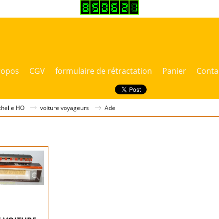
ropos
CGV
formulaire de rétractation
Panier
Conta
chelle HO
voiture voyageurs
Ade