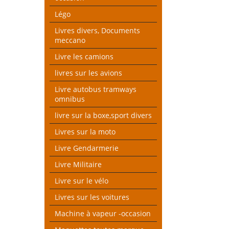
Légo
Livres divers, Documents
meccano
Livre les camions
livres sur les avions
Livre autobus tramways
omnibus
livre sur la boxe,sport divers
Livres sur la moto
Livre Gendarmerie
Livre Militaire
Livre sur le vélo
Livres sur les voitures
Machine à vapeur -occasion