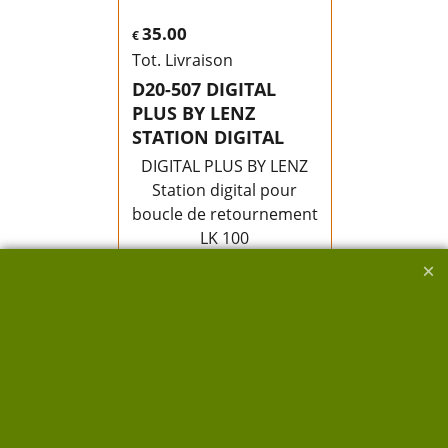
35.00
€
Tot. Livraison
D20-507 DIGITAL
PLUS BY LENZ
STATION DIGITAL
DIGITAL PLUS BY LENZ
Station digital pour
boucle de retournement
LK 100
avec notice Réf:12100
Très bon état boite
d'origine
Délai de livraison:
3-5
jours
Disponibilité
: 1
Ajouter au
panier