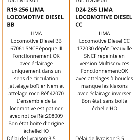
Tot. Livraison
Tot. Livraison
R19-256 LIMA
D24-265 LIMA
LOCOMOTIVE DIESEL
LOCOMOTIVE DIESEL
BB
CC
LIMA
LIMA
Locomotive Diesel BB
Locomotive Diesel CC
67061 SNCF époque III
172030 dépôt Deauville
Fonctionnement OK
SNCF repeinte en
avec éclairage
version Multiservices
uniquement dans un
Fonctionnement:OK
sens de circulation
avec attelages à boucles
,attelage boîtier Nem et
manque les klaxons
attelage roco Réf:42070
avec éclairage inverser
L'ensemble de la
Bon état sans boite
locomotive est patiner
échelle:HO
avec notice Réf:208009
Bon état boite d'origine
échelle:HO
Délai de livraison:
3-5
Délai de livraison:
3-5