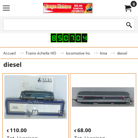
0
Accueil
Trains échelle HO
locomotive ho
lima
diesel
diesel
110.00
68.00
€
€