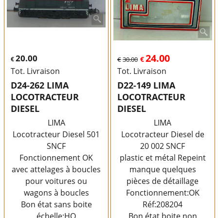
24.00
20.00
€
€
€
30.00
Tot. Livraison
Tot. Livraison
D24-262 LIMA
D22-149 LIMA
LOCOTRACTEUR
LOCOTRACTEUR
DIESEL
DIESEL
LIMA
LIMA
Locotracteur Diesel 501
Locotracteur Diesel de
SNCF
20 002 SNCF
Fonctionnement OK
plastic et métal Repeint
avec attelages à boucles
manque quelques
pour voitures ou
pièces de détaillage
wagons à boucles
Fonctionnement:OK
Bon état sans boite
Réf:208204
échelle:HO
Bon état boite non