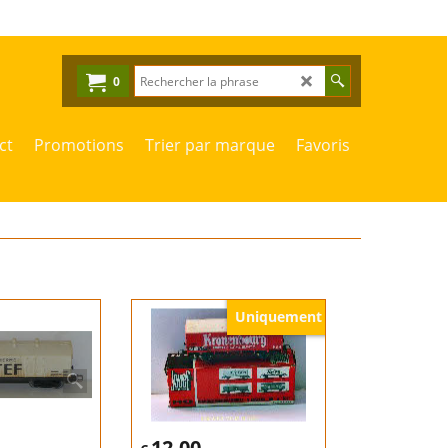
0
ct
Promotions
Trier par marque
Favoris
Uniquement
12.00