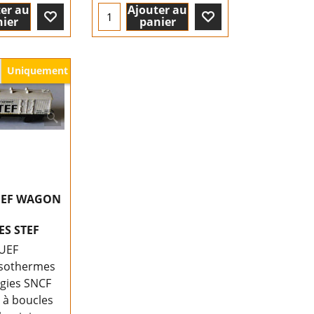
er au
Ajouter au
ier
panier
Uniquement
OUEF WAGON
S STEF
UEF
Isothermes
ogies SNCF
 à boucles