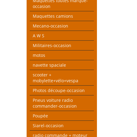
Maquettes toutes marque-
occasion
Maquettes camions
Mecano-occasion
A W S
Militaires-occasion
motos
navette spaciale
scooter +
mobylette+vélo+vespa
Photos découpe-occasion
Pneus voiture radio
commander-occasion
Poupée
Siarel-occasion
radio commande + moteur