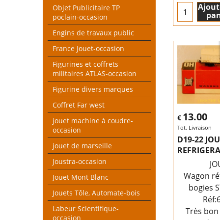
Ajout
Objet Publicitaire TP
pan
poclain-occasion
Engins de travaux public
France Jouet-occasion
Figurines et coffrets
militaires ATLAS-occasion
Figurine divers marques
Coffret Far west
13.00
€
jouet machine à coudre-
Tot. Livraison
occasion
D19-22 JO
jouet de marseille
REFRIGERA
Joustra-occasion
JO
Wagon réf
Jouet Mont Blanc
bogies 
Jouets Tôle, Automate-bois
Réf:
Labeur Scientifique-
Très bon 
occasion