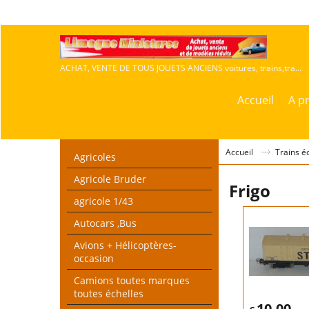
ACHAT, VENTE DE TOUS JOUETS ANCIENS voitures, trains,travaux publics,agricoles
Accueil
A p
Accueil
Trains é
Agricoles
Agricole Bruder
Frigo
agricole 1/43
Autocars ,Bus
Avions + Hélicoptères-
occasion
Camions toutes marques
toutes échelles
10.00