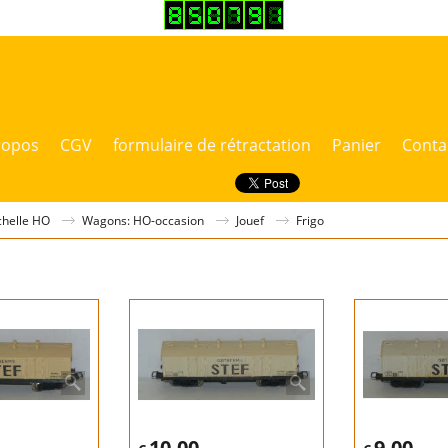
ropos
CGV
formulaire de rétractation
Panier
Conta
chelle HO
Wagons: HO-occasion
Jouef
Frigo
10.00
9.00