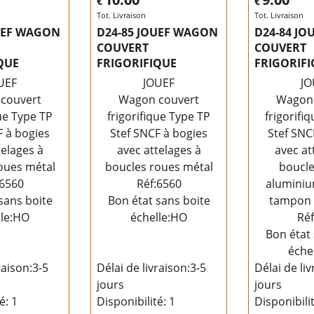
€
€
Tot. Livraison
Tot. Livraison
UEF WAGON
D24-85 JOUEF WAGON
D24-84 J
COUVERT
COUVERT
QUE
FRIGORIFIQUE
FRIGORIF
UEF
JOUEF
JO
couvert
Wagon couvert
Wagon 
que Type TP
frigorifique Type TP
frigorifi
F à bogies
Stef SNCF à bogies
Stef SNC
telages à
avec attelages à
avec at
oues métal
boucles roues métal
boucle
:6560
Réf:6560
aluminiu
sans boite
Bon état sans boite
tampon 
lle:HO
échelle:HO
Réf
Bon état 
éche
raison:
3-5
Délai de livraison:
3-5
Délai de liv
jours
jours
té
: 1
Disponibilité
: 1
Disponibili