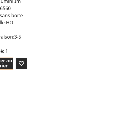
luminium
:6560
sans boite
lle:HO
raison:
3-5
té
: 1
er au
ier