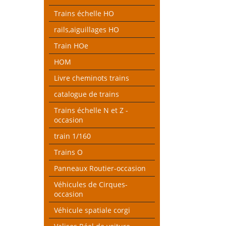
Trains échelle HO
rails,aiguillages HO
Train HOe
HOM
Livre cheminots trains
catalogue de trains
Trains échelle N et Z -
occasion
train 1/160
Trains O
Panneaux Routier-occasion
Véhicules de Cirques-
occasion
Véhicule spatiale corgi