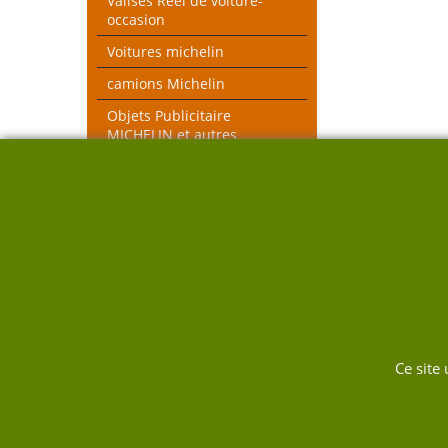
Valises Réel de voiture-
occasion
Voitures michelin
camions Michelin
Objets Publicitaire
MICHELIN et autres
objets voiture réel
véhicules pompiers
Voitures toutes échelles
Nouveau thèmes le Mans et
Rallye
DUKW
Ce site