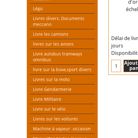
d'or
Légo
éche
Livres divers, Documents
meccano
Livre les camions
Délai de liv
livres sur les avions
jours
Disponibili
Livre autobus tramways
omnibus
Ajout
pan
livre sur la boxe,sport divers
Livres sur la moto
Livre Gendarmerie
Livre Militaire
Livre sur le vélo
Livres sur les voitures
Machine à vapeur -occasion