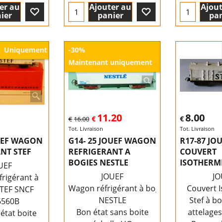
er au
Ajouter au
Ajout
ier
panier
pan
Uniquement
-30%
Maintenant uniquement
11.20
8.00
€
€
€
16.00
Tot. Livraison
Tot. Livraison
UEF WAGON
G14- 25 JOUEF WAGON
R17-87 J
NT STEF
REFRIGERANT A
COUVERT
BOGIES NESTLE
ISOTHERME
UEF
JOUEF
JO
rigérant à
Wagon réfrigérant à bogies
Couvert 
STEF SNCF
NESTLE
Stef à b
6560B
Bon état sans boite
attelages
état boite