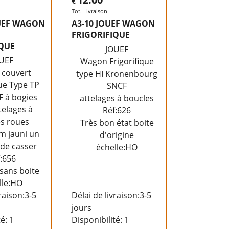
€
Tot. Livraison
OUEF WAGON
A3-10 JOUEF WAGON
FRIGORIFIQUE
IQUE
JOUEF
UEF
Wagon Frigorifique
couvert
type HI Kronenbourg
que Type TP
SNCF
F à bogies
attelages à boucles
telages à
Réf:626
s roues
Très bon état boite
m jauni un
d'origine
de casser
échelle:HO
:656
sans boite
lle:HO
raison:
3-5
Délai de livraison:
3-5
jours
té
: 1
Disponibilité
: 1