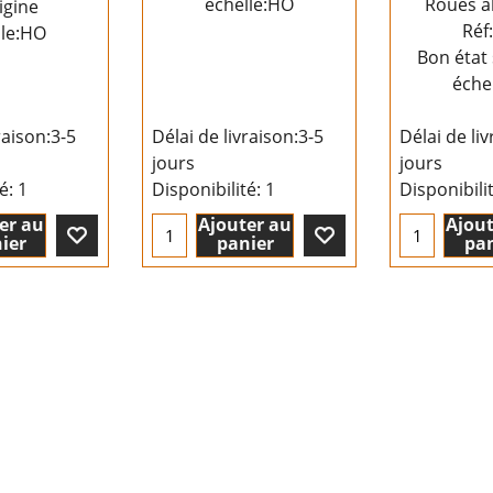
échelle:HO
Roues a
igine
Réf
lle:HO
Bon état 
éche
raison:
3-5
Délai de livraison:
3-5
Délai de liv
jours
jours
té
: 1
Disponibilité
: 1
Disponibili
er au
Ajouter au
Ajout
ier
panier
pan