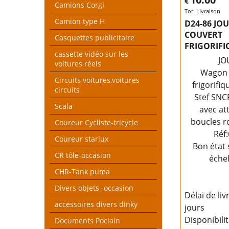
€
Camions Corgi
Tot. Livraison
Camion type H
D24-86 JO
COUVERT
Casquettes publicitaire
FRIGORIFI
cassette vidéo sur les
JO
voitures réels
Wagon 
Circuits voitures,voitures
frigorifi
circuits
Stef SNC
Scala
avec at
boucles r
Coureur Cycliste-tricycle
Réf
Coureur starlux
Bon état 
CR tôle-occasion
éche
CHR-Tank puma
Divers objets -occasion
Délai de liv
accessoires divers dinky
jours
Disponibili
Documents Poclain