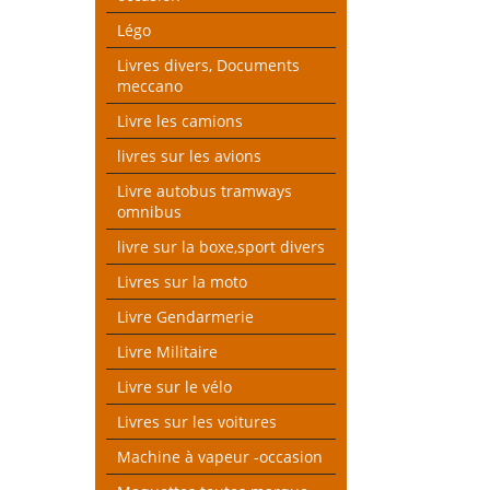
Légo
Livres divers, Documents
meccano
Livre les camions
livres sur les avions
Livre autobus tramways
omnibus
livre sur la boxe,sport divers
Livres sur la moto
Livre Gendarmerie
Livre Militaire
Livre sur le vélo
Livres sur les voitures
Machine à vapeur -occasion