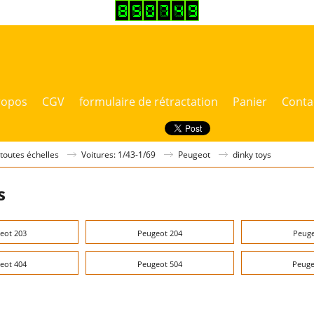
ropos
CGV
formulaire de rétractation
Panier
Conta
 toutes échelles
Voitures: 1/43-1/69
Peugeot
dinky toys
s
eot 203
Peugeot 204
Peuge
eot 404
Peugeot 504
Peuge