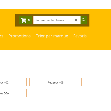
0
ct
Promotions
Trier par marque
Favoris
ot 402
Peugeot 403
ot D3A