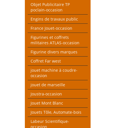
Objet Publicitaire TP
poclain-occasion
Engins de travaux public
France Jouet-occasion
Figurines et coffrets
militaires ATLAS-occasion
Figurine divers marques
Coffret Far west
jouet machine à coudre-
occasion
jouet de marseille
Joustra-occasion
Jouet Mont Blanc
Jouets Tôle, Automate-bois
Labeur Scientifique-
occasion