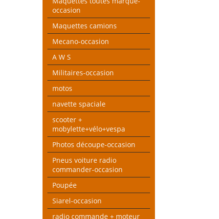
Maquettes toutes marque-
occasion
Maquettes camions
Mecano-occasion
A W S
Militaires-occasion
motos
navette spaciale
scooter +
mobylette+vélo+vespa
Photos découpe-occasion
Pneus voiture radio
commander-occasion
Poupée
Siarel-occasion
radio commande + moteur