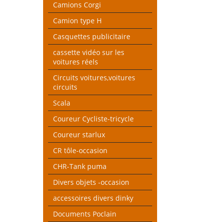
Camions Corgi
Camion type H
Casquettes publicitaire
cassette vidéo sur les
voitures réels
Circuits voitures,voitures
circuits
Scala
Coureur Cycliste-tricycle
Coureur starlux
CR tôle-occasion
CHR-Tank puma
Divers objets -occasion
accessoires divers dinky
Documents Poclain