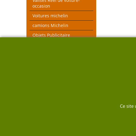
Valises Réel de voiture-
occasion
Voitures michelin
camions Michelin
Objets Publicitaire
MICHELIN et autres
objets voiture réel
véhicules pompiers
Voitures toutes échelles
Nouveau thèmes le Mans et
Rallye
DUKW
Ce site