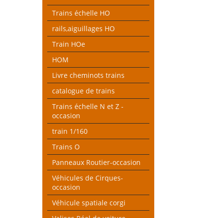
Trains échelle HO
rails,aiguillages HO
Train HOe
HOM
Livre cheminots trains
catalogue de trains
Trains échelle N et Z -
occasion
train 1/160
Trains O
Panneaux Routier-occasion
Véhicules de Cirques-
occasion
Véhicule spatiale corgi