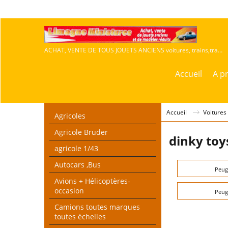
ACHAT, VENTE DE TOUS JOUETS ANCIENS voitures, trains,travaux publics,agricoles
Accueil
A p
Accueil
Voitures
Agricoles
Agricole Bruder
dinky toy
agricole 1/43
Autocars ,Bus
Peug
Avions + Hélicoptères-
occasion
Peug
Camions toutes marques
toutes échelles