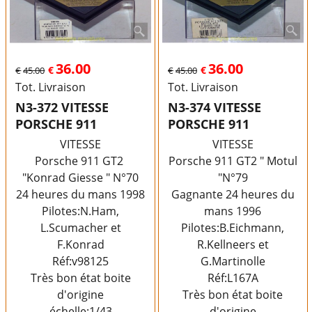
36.00
36.00
€
€
€
45.00
€
45.00
Tot. Livraison
Tot. Livraison
N3-372 VITESSE
N3-374 VITESSE
PORSCHE 911
PORSCHE 911
VITESSE
VITESSE
Porsche 911 GT2
Porsche 911 GT2 " Motul
"Konrad Giesse " N°70
"N°79
24 heures du mans 1998
Gagnante 24 heures du
Pilotes:N.Ham,
mans 1996
L.Scumacher et
Pilotes:B.Eichmann,
F.Konrad
R.Kellneers et
Réf:v98125
G.Martinolle
Très bon état boite
Réf:L167A
d'origine
Très bon état boite
échelle:1/43
d'origine