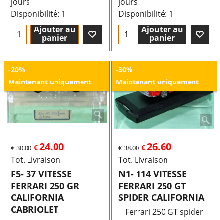
jours
jours
Disponibilité
: 1
Disponibilité
: 1
Ajouter au
Ajouter au
panier
panier
-20%
-30%
Maintenant uniquement
Maintenant uniquement
24.00
26.60
€
€
€
30.00
€
38.00
Tot. Livraison
Tot. Livraison
F5- 37 VITESSE
N1- 114 VITESSE
FERRARI 250 GR
FERRARI 250 GT
CALIFORNIA
SPIDER CALIFORNIA
CABRIOLET
Ferrari 250 GT spider