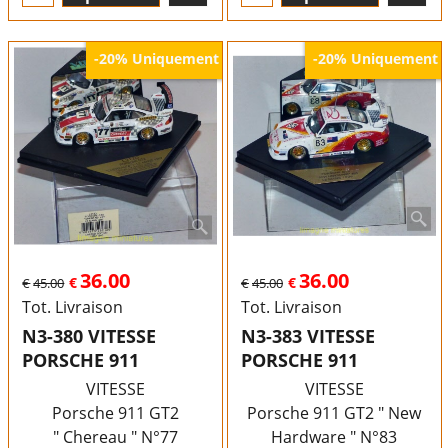
Uniquement
Uniquement
-20%
-20%
36.00
36.00
€
€
€
45.00
€
45.00
Tot. Livraison
Tot. Livraison
N3-380 VITESSE
N3-383 VITESSE
PORSCHE 911
PORSCHE 911
VITESSE
VITESSE
Porsche 911 GT2
Porsche 911 GT2 " New
" Chereau " N°77
Hardware " N°83