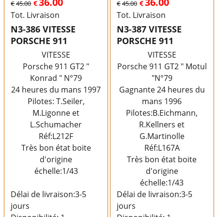
36.00
36.00
€
€
€
45.00
€
45.00
Tot. Livraison
Tot. Livraison
N3-386 VITESSE
N3-387 VITESSE
PORSCHE 911
PORSCHE 911
VITESSE
VITESSE
Porsche 911 GT2 "
Porsche 911 GT2 " Motul
Konrad " N°79
"N°79
24 heures du mans 1997
Gagnante 24 heures du
Pilotes: T.Seiler,
mans 1996
M.Ligonne et
Pilotes:B.Eichmann,
L.Schumacher
R.Kellners et
Réf:L212F
G.Martinolle
Très bon état boite
Réf:L167A
d'origine
Très bon état boite
échelle:1/43
d'origine
échelle:1/43
Délai de livraison:
3-5
Délai de livraison:
3-5
jours
jours