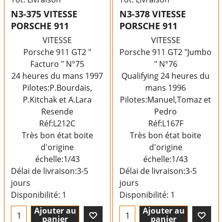
N3-375 VITESSE
N3-378 VITESSE
PORSCHE 911
PORSCHE 911
VITESSE
VITESSE
Porsche 911 GT2 "
Porsche 911 GT2 "Jumbo
Facturo " N°75
" N°76
24 heures du mans 1997
Qualifying 24 heures du
Pilotes:P.Bourdais,
mans 1996
P.Kitchak et A.Lara
Pilotes:Manuel,Tomaz et
Resende
Pedro
Réf:L212C
Réf:L167F
Très bon état boite
Très bon état boite
d'origine
d'origine
échelle:1/43
échelle:1/43
Délai de livraison:
3-5
Délai de livraison:
3-5
jours
jours
Disponibilité
: 1
Disponibilité
: 1
Ajouter au
Ajouter au
panier
panier