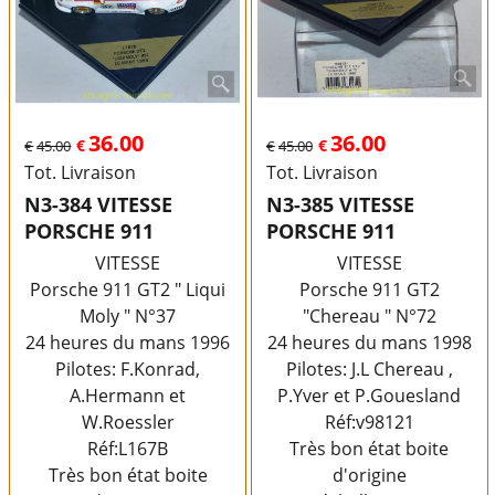
36.00
36.00
€
€
€
45.00
€
45.00
Tot. Livraison
Tot. Livraison
N3-384 VITESSE
N3-385 VITESSE
PORSCHE 911
PORSCHE 911
VITESSE
VITESSE
Porsche 911 GT2 " Liqui
Porsche 911 GT2
Moly " N°37
"Chereau " N°72
24 heures du mans 1996
24 heures du mans 1998
Pilotes: F.Konrad,
Pilotes: J.L Chereau ,
A.Hermann et
P.Yver et P.Gouesland
W.Roessler
Réf:v98121
Réf:L167B
Très bon état boite
Très bon état boite
d'origine