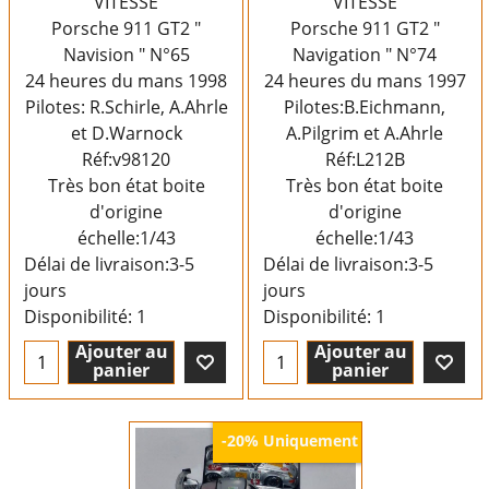
VITESSE
VITESSE
Porsche 911 GT2 "
Porsche 911 GT2 "
Navision " N°65
Navigation " N°74
24 heures du mans 1998
24 heures du mans 1997
Pilotes: R.Schirle, A.Ahrle
Pilotes:B.Eichmann,
et D.Warnock
A.Pilgrim et A.Ahrle
Réf:v98120
Réf:L212B
Très bon état boite
Très bon état boite
d'origine
d'origine
échelle:1/43
échelle:1/43
Délai de livraison:
3-5
Délai de livraison:
3-5
jours
jours
Disponibilité
: 1
Disponibilité
: 1
Ajouter au
Ajouter au
panier
panier
Uniquement
-20%