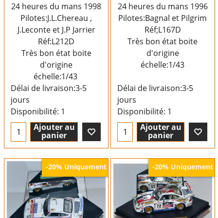
24 heures du mans 1998
24 heures du mans 1996
Pilotes:J.L.Chereau ,
Pilotes:Bagnal et Pilgrim
J.Leconte et J.P Jarrier
Réf;L167D
Réf:L212D
Très bon état boite
Très bon état boite
d'origine
d'origine
échelle:1/43
échelle:1/43
Délai de livraison:
3-5
Délai de livraison:
3-5
jours
jours
Disponibilité
: 1
Disponibilité
: 1
Ajouter au
Ajouter au
panier
panier
Uniquement
Uniquement
-20%
-20%