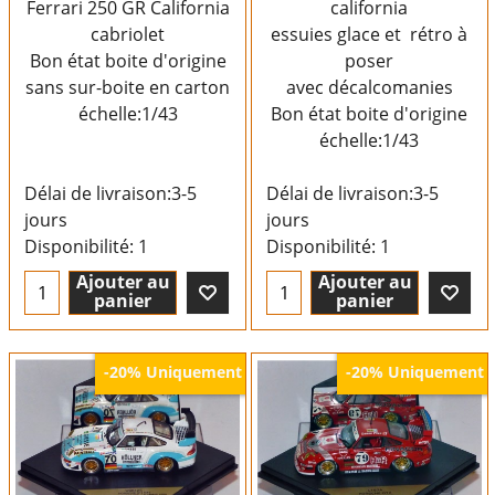
Ferrari 250 GR California
california
cabriolet
essuies glace et rétro à
Bon état boite d'origine
poser
sans sur-boite en carton
avec décalcomanies
échelle:1/43
Bon état boite d'origine
échelle:1/43
Délai de livraison:
3-5
Délai de livraison:
3-5
jours
jours
Disponibilité
: 1
Disponibilité
: 1
Ajouter au
Ajouter au
panier
panier
Uniquement
Uniquement
-20%
-20%