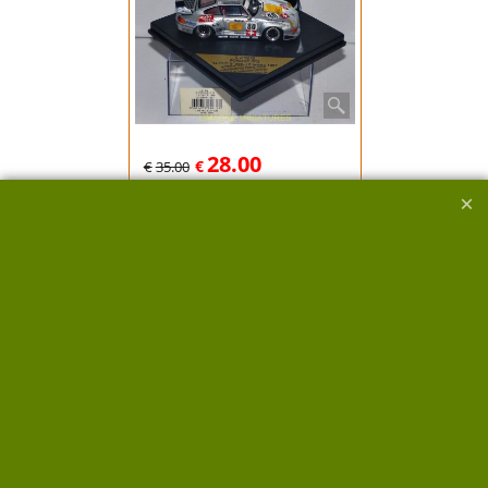
28.00
€
€
35.00
Tot. Livraison
N3-1088 VITESSE
PORSCHE 911 GT2
VITESSE
Porsche 911 GT2 N°80
24 Heures du Mans 1997
Pilotes:John Robinson,
Hugh Price et Claudia
Hurtgen
Métal et plastic,
Réf:L212G