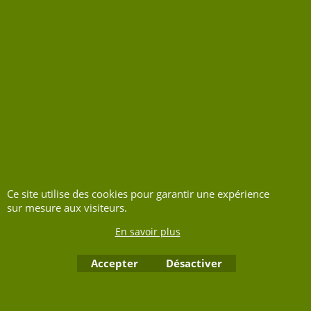
Bon état boite d'origine
échelle:1/43
Délai de livraison:
3-5
jours
Disponibilité
: 1
Ajouter au
panier
Ce site utilise des cookies pour garantir une expérience
sur mesure aux visiteurs.
En savoir plus
Boutique en ligne créés avec le logiciel eCommerce ShopFactory
Accepter
Désactiver