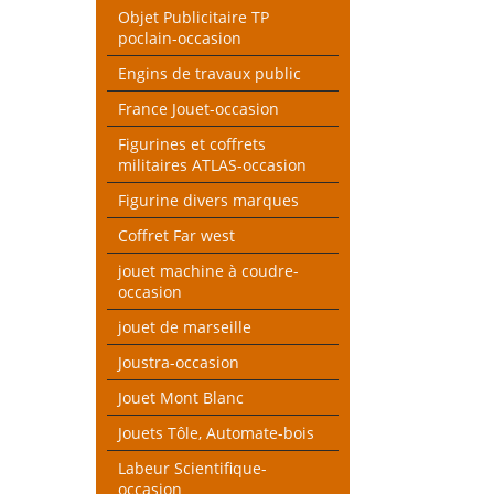
Objet Publicitaire TP
poclain-occasion
Engins de travaux public
France Jouet-occasion
Figurines et coffrets
militaires ATLAS-occasion
Figurine divers marques
Coffret Far west
jouet machine à coudre-
occasion
jouet de marseille
Joustra-occasion
Jouet Mont Blanc
Jouets Tôle, Automate-bois
Labeur Scientifique-
occasion