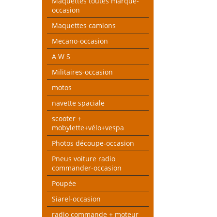
Maquettes toutes marque-
occasion
Maquettes camions
Mecano-occasion
A W S
Militaires-occasion
motos
navette spaciale
scooter +
mobylette+vélo+vespa
Photos découpe-occasion
Pneus voiture radio
commander-occasion
Poupée
Siarel-occasion
radio commande + moteur