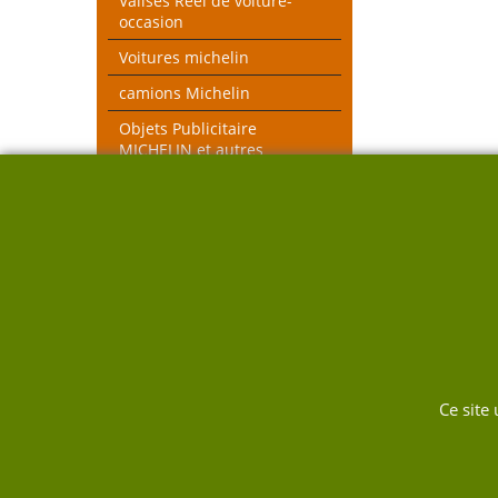
Valises Réel de voiture-
occasion
Voitures michelin
camions Michelin
Objets Publicitaire
MICHELIN et autres
objets voiture réel
véhicules pompiers
Voitures toutes échelles
Nouveau thèmes le Mans et
Rallye
DUKW
Ce site