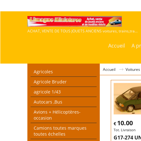
ACHAT, VENTE DE TOUS JOUETS ANCIENS voitures, trains,travaux publics,agricoles
Accueil
A p
Accueil
Voitures
Agricoles
Agricole Bruder
agricole 1/43
Autocars ,Bus
Avions + Hélicoptères-
occasion
10.00
€
Camions toutes marques
Tot. Livraison
toutes échelles
G17-274 U