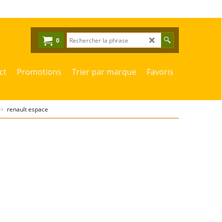
0
ct
Promotions
Trier par marque
Favoris
renault espace