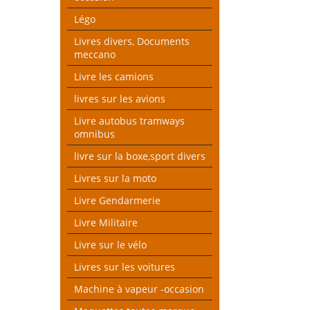
Légo
Livres divers, Documents
meccano
Livre les camions
livres sur les avions
Livre autobus tramways
omnibus
livre sur la boxe,sport divers
Livres sur la moto
Livre Gendarmerie
Livre Militaire
Livre sur le vélo
Livres sur les voitures
Machine à vapeur -occasion