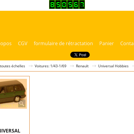
ropos
CGV
formulaire de rétractation
Panier
Conta
 toutes échelles
Voitures: 1/43-1/69
Renault
Universal Hobbies
NIVERSAL