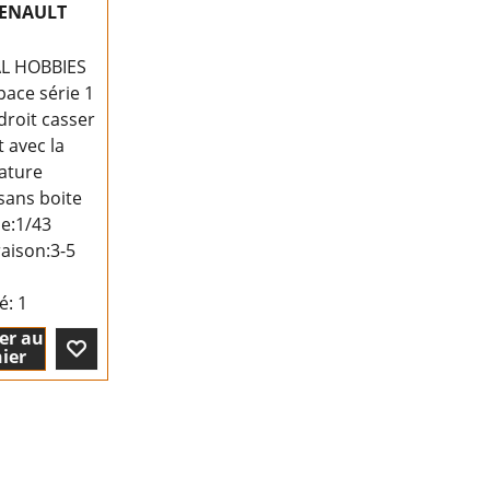
RENAULT
L HOBBIES
pace série 1
droit casser
 avec la
ature
sans boite
le:1/43
raison:
3-5
té
: 1
er au
ier