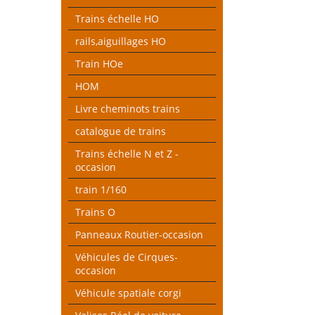
Trains échelle HO
rails,aiguillages HO
Train HOe
HOM
Livre cheminots trains
catalogue de trains
Trains échelle N et Z -
occasion
train 1/160
Trains O
Panneaux Routier-occasion
Véhicules de Cirques-
occasion
Véhicule spatiale corgi