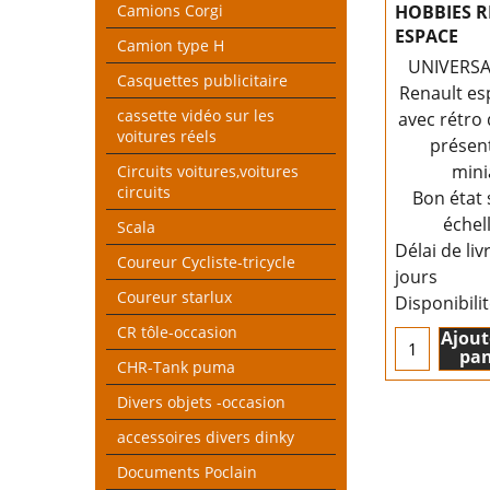
Camions Corgi
HOBBIES 
ESPACE
Camion type H
UNIVERSA
Casquettes publicitaire
Renault es
cassette vidéo sur les
avec rétro 
voitures réels
présent
mini
Circuits voitures,voitures
circuits
Bon état 
échel
Scala
Délai de liv
Coureur Cycliste-tricycle
jours
Coureur starlux
Disponibili
CR tôle-occasion
Ajout
pan
CHR-Tank puma
Divers objets -occasion
accessoires divers dinky
Documents Poclain