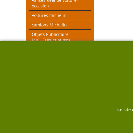
Valises Réel de voiture-
occasion
Voitures michelin
camions Michelin
Objets Publicitaire
MICHELIN et autres
objets voiture réel
véhicules pompiers
Voitures toutes échelles
Nouveau thèmes le Mans et
Rallye
DUKW
Ce site