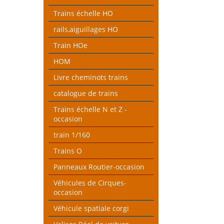
Trains échelle HO
rails,aiguillages HO
Train HOe
HOM
Livre cheminots trains
catalogue de trains
Trains échelle N et Z -
occasion
train 1/160
Trains O
Panneaux Routier-occasion
Véhicules de Cirques-
occasion
Véhicule spatiale corgi