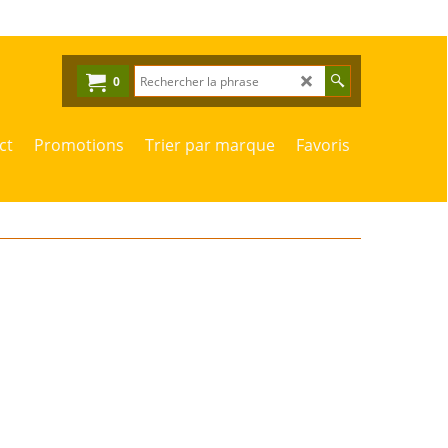
0
ct
Promotions
Trier par marque
Favoris