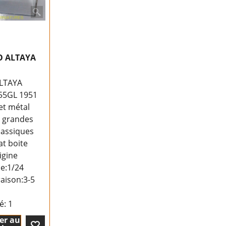
XO ALTAYA
ALTAYA
55GL 1951
 et métal
s grandes
lassiques
at boite
igine
le:1/24
raison:
3-5
té
: 1
er au