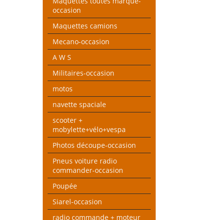
Maquettes toutes marque-
occasion
Maquettes camions
Mecano-occasion
A W S
Militaires-occasion
motos
navette spaciale
scooter +
mobylette+vélo+vespa
Photos découpe-occasion
Pneus voiture radio
commander-occasion
Poupée
Siarel-occasion
radio commande + moteur