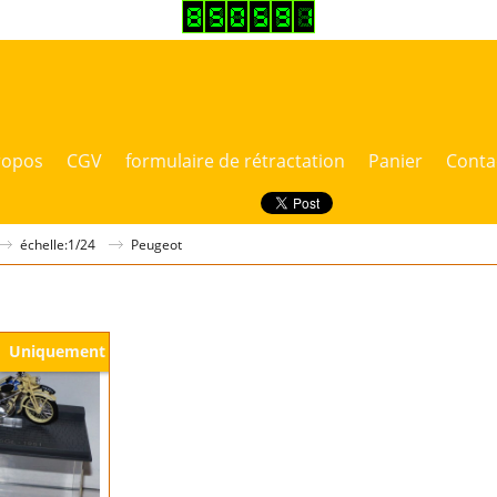
ropos
CGV
formulaire de rétractation
Panier
Conta
échelle:1/24
Peugeot
Uniquement