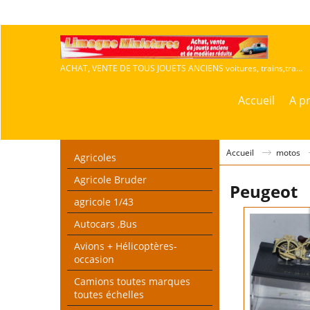
ACHAT, VENTE DE TOUS JOUETS ANCIENS voitures, trains,travaux publics,agricoles
Accueil
A p
Accueil
motos
Agricoles
Agricole Bruder
Peugeot
agricole 1/43
Autocars ,Bus
Avions + Hélicoptères-
occasion
Camions toutes marques
toutes échelles