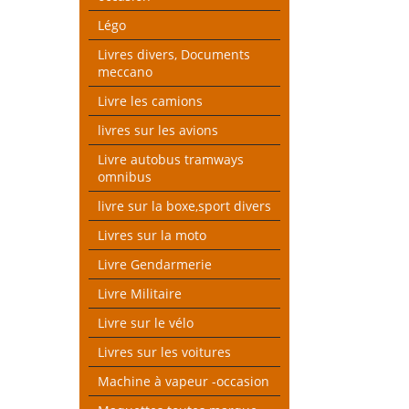
Légo
Livres divers, Documents
meccano
Livre les camions
livres sur les avions
Livre autobus tramways
omnibus
livre sur la boxe,sport divers
Livres sur la moto
Livre Gendarmerie
Livre Militaire
Livre sur le vélo
Livres sur les voitures
Machine à vapeur -occasion