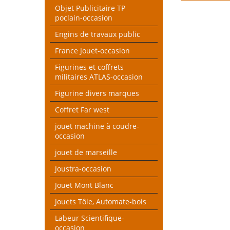
pan
Objet Publicitaire TP
poclain-occasion
Engins de travaux public
France Jouet-occasion
Figurines et coffrets
militaires ATLAS-occasion
Figurine divers marques
Coffret Far west
jouet machine à coudre-
occasion
jouet de marseille
Joustra-occasion
Jouet Mont Blanc
Jouets Tôle, Automate-bois
Labeur Scientifique-
occasion