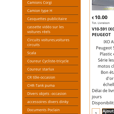
Camions Corgi
Camion type H
10.00
€
Casquettes publicitaire
Tot. Livraison
cassette vidéo sur les
V10-591 I
voitures réels
PEUGEOT
Circuits voitures,voitures
IXO 
circuits
Peugeot 
Scala
Plastic
Série le
Coureur Cycliste-tricycle
motos c
Coureur starlux
Bon ét
CR tôle-occasion
d'or
échel
CHR-Tank puma
Délai de liv
Divers objets -occasion
jours
accessoires divers dinky
Disponibili
Documents Poclain
Ajout