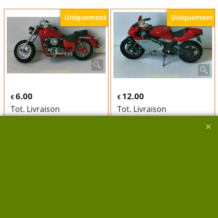
Uniquement
Uniquement
6.00
12.00
€
€
Tot. Livraison
Tot. Livraison
V10-300 MAJORETTE
V10-176 MAJORETTE
KAWASAKI
MV AGUSTA
MAJORETTE
MAJORETTE
Kawasaki 1500
MV Agusta 750 GRC F4
Plastic et métal
Plastic et métal
incomplète sans boite
Très bon état sans boite
échelle:1/18
échelle:1/18
Délai de livraison:
3-5
Délai de livraison:
3-5