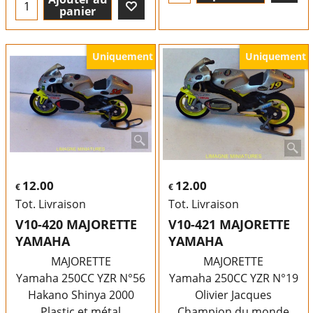
panier
Uniquement
Uniquement
12.00
12.00
€
€
Tot. Livraison
Tot. Livraison
V10-420 MAJORETTE
V10-421 MAJORETTE
YAMAHA
YAMAHA
MAJORETTE
MAJORETTE
Yamaha 250CC YZR N°56
Yamaha 250CC YZR N°19
Hakano Shinya 2000
Olivier Jacques
Plastic et métal
Champion du monde