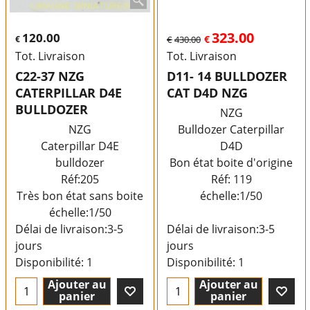
323.00
120.00
€
€
€
430.00
Tot. Livraison
Tot. Livraison
C22-37 NZG
D11- 14 BULLDOZER
CATERPILLAR D4E
CAT D4D NZG
BULLDOZER
NZG
NZG
Bulldozer Caterpillar
Caterpillar D4E
D4D
bulldozer
Bon état boite d'origine
Réf:205
Réf: 119
Très bon état sans boite
échelle:1/50
échelle:1/50
Délai de livraison:
3-5
Délai de livraison:
3-5
jours
jours
Disponibilité
: 1
Disponibilité
: 1
Ajouter au
Ajouter au
panier
panier