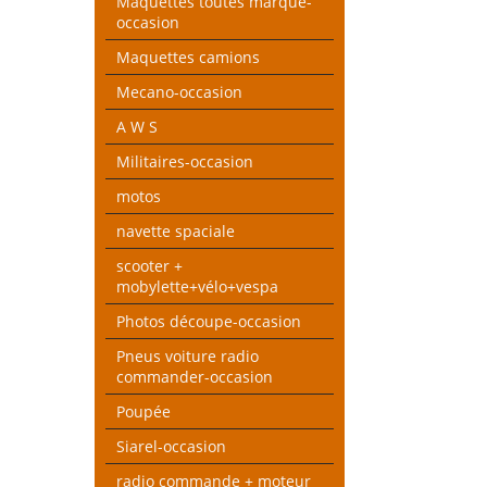
Maquettes toutes marque-
occasion
Maquettes camions
Mecano-occasion
A W S
Militaires-occasion
motos
navette spaciale
scooter +
mobylette+vélo+vespa
Photos découpe-occasion
Pneus voiture radio
commander-occasion
Poupée
Siarel-occasion
radio commande + moteur