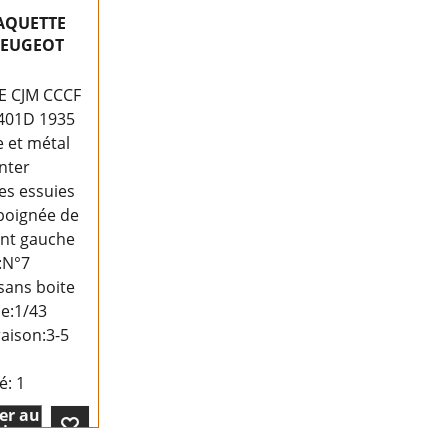
AQUETTE
PEUGEOT
 CJM CCCF
401D 1935
e et métal
nter
es essuies
 poignée de
ant gauche
:N°7
sans boite
le:1/43
raison:
3-5
té
: 1
er au
ier