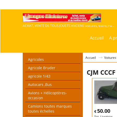
ACHAT, VENTE DE TOUS JOUETS ANCIENS voitures, trains,travaux publics,agricoles
Accueil
A p
Accueil
Voitures
Agricoles
Agricole Bruder
CJM CCCF
agricole 1/43
Autocars ,Bus
Avions + Hélicoptères-
occasion
Camions toutes marques
50.00
toutes échelles
€
Tot. Livraison