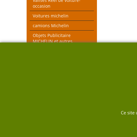
Valises Réel de voiture-
occasion
Voitures michelin
camions Michelin
Objets Publicitaire
MICHELIN et autres
objets voiture réel
véhicules pompiers
Voitures toutes échelles
Nouveau thèmes le Mans et
Rallye
DUKW
Ce site