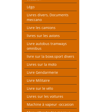
Légo
Livres divers, Documents
meccano
Livre les camions
livres sur les avions
Livre autobus tramways
omnibus
livre sur la boxe,sport divers
Livres sur la moto
Livre Gendarmerie
Livre Militaire
Livre sur le vélo
Livres sur les voitures
Machine à vapeur -occasion