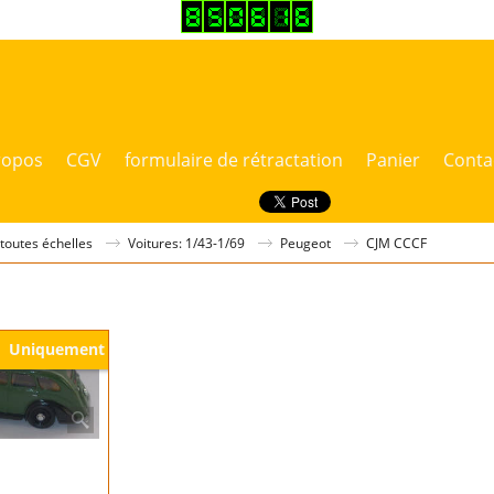
ropos
CGV
formulaire de rétractation
Panier
Conta
 toutes échelles
Voitures: 1/43-1/69
Peugeot
CJM CCCF
Uniquement