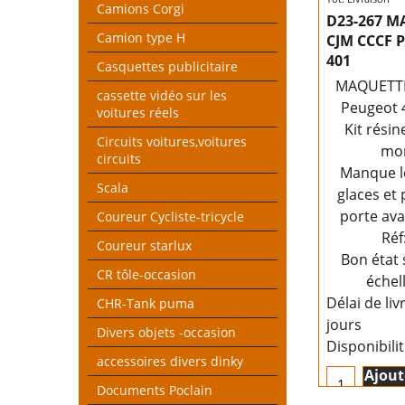
Camions Corgi
D23-267 M
Camion type H
CJM CCCF 
401
Casquettes publicitaire
MAQUETTE
cassette vidéo sur les
Peugeot 
voitures réels
Kit résin
Circuits voitures,voitures
mo
circuits
Manque l
Scala
glaces et
porte av
Coureur Cycliste-tricycle
Réf
Coureur starlux
Bon état 
CR tôle-occasion
échel
Délai de liv
CHR-Tank puma
jours
Divers objets -occasion
Disponibili
accessoires divers dinky
Ajout
pan
Documents Poclain