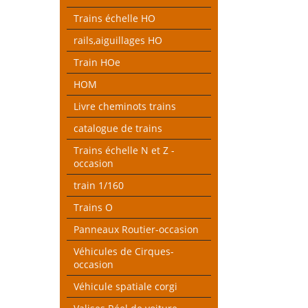
Trains échelle HO
rails,aiguillages HO
Train HOe
HOM
Livre cheminots trains
catalogue de trains
Trains échelle N et Z -
occasion
train 1/160
Trains O
Panneaux Routier-occasion
Véhicules de Cirques-
occasion
Véhicule spatiale corgi