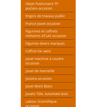
Objet Publicitaire TP
poclain-occasion
Engins de travaux public
France Jouet-occasion
Figurines et coffrets
militaires ATLAS-occasion
Figurine divers marques
Coffret Far west
jouet machine à coudre-
occasion
jouet de marseille
Joustra-occasion
Jouet Mont Blanc
Jouets Tôle, Automate-bois
Labeur Scientifique-
occasion