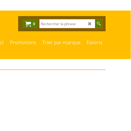
0
ct
Promotions
Trier par marque
Favoris