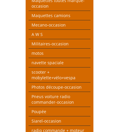
Maquettes toutes marque-
occasion
Maquettes camions
Mecano-occasion
A W S
Militaires-occasion
motos
navette spaciale
scooter +
mobylette+vélo+vespa
Photos découpe-occasion
Pneus voiture radio
commander-occasion
Poupée
Siarel-occasion
radio commande + moteur