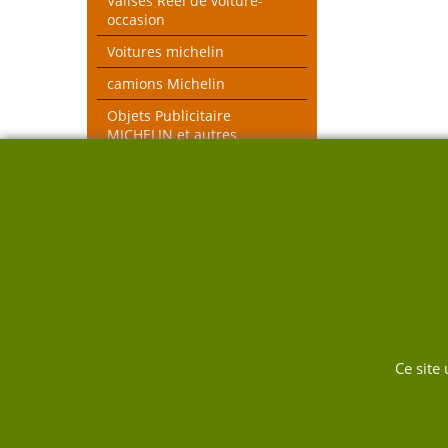
Valises Réel de voiture-
occasion
Voitures michelin
camions Michelin
Objets Publicitaire
MICHELIN et autres
objets voiture réel
véhicules pompiers
Voitures toutes échelles
Nouveau thèmes le Mans et
Rallye
DUKW
Ce site