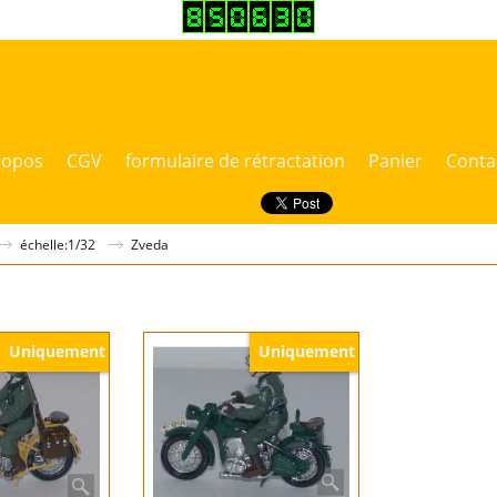
ropos
CGV
formulaire de rétractation
Panier
Conta
échelle:1/32
Zveda
Uniquement
Uniquement