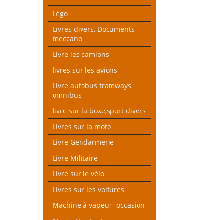
Légo
Livres divers, Documents
meccano
Livre les camions
livres sur les avions
Livre autobus tramways
omnibus
livre sur la boxe,sport divers
Livres sur la moto
Livre Gendarmerie
Livre Militaire
Livre sur le vélo
Livres sur les voitures
Machine à vapeur -occasion