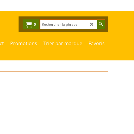
0
ct
Promotions
Trier par marque
Favoris