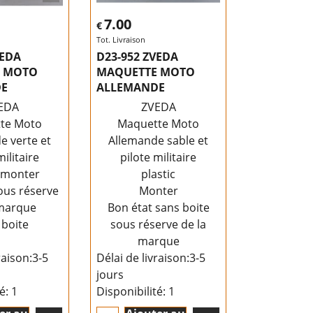
7.00
€
Tot. Livraison
VEDA
D23-952 ZVEDA
 MOTO
MAQUETTE MOTO
DE
ALLEMANDE
EDA
ZVEDA
te Moto
Maquette Moto
e verte et
Allemande sable et
militaire
pilote militaire
c monter
plastic
ous réserve
Monter
 marque
Bon état sans boite
 boite
sous réserve de la
marque
raison:
3-5
Délai de livraison:
3-5
jours
té
: 1
Disponibilité
: 1