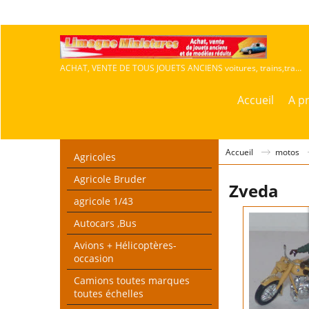
ACHAT, VENTE DE TOUS JOUETS ANCIENS voitures, trains,travaux publics,agricoles
Accueil
A p
Accueil
motos
Agricoles
Agricole Bruder
Zveda
agricole 1/43
Autocars ,Bus
Avions + Hélicoptères-
occasion
Camions toutes marques
toutes échelles