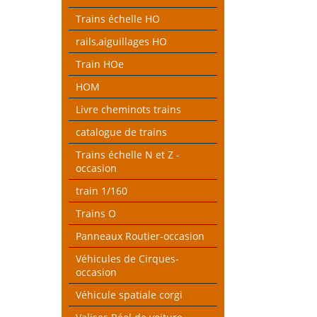
Trains échelle HO
rails,aiguillages HO
Train HOe
HOM
Livre cheminots trains
catalogue de trains
Trains échelle N et Z -
occasion
train 1/160
Trains O
Panneaux Routier-occasion
Véhicules de Cirques-
occasion
Véhicule spatiale corgi