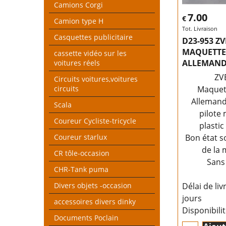
Camions Corgi
7.00
€
Camion type H
Tot. Livraison
Casquettes publicitaire
D23-953 Z
MAQUETTE
cassette vidéo sur les
ALLEMAN
voitures réels
ZV
Circuits voitures,voitures
circuits
Maquet
Allemand
Scala
pilote 
Coureur Cycliste-tricycle
plasti
Coureur starlux
Bon état s
de la
CR tôle-occasion
Sans
CHR-Tank puma
Divers objets -occasion
Délai de liv
jours
accessoires divers dinky
Disponibili
Documents Poclain