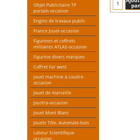
Ajout
Objet Publicitaire TP
pan
poclain-occasion
Engins de travaux public
France Jouet-occasion
Figurines et coffrets
militaires ATLAS-occasion
Figurine divers marques
Coffret Far west
jouet machine à coudre-
occasion
jouet de marseille
Joustra-occasion
Jouet Mont Blanc
Jouets Tôle, Automate-bois
Labeur Scientifique-
occasion