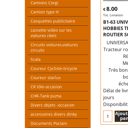
Camions Corgi
8.00
€
Camion type H
Tot. Livraison
Casquettes publicitaire
B1-63 UNI
HOBBIES 
cassette vidéo sur les
ROUTIER S
voitures réels
UNIVERSA
Circuits voitures,voitures
Tracteur ro
circuits
R
Scala
Mé
Coureur Cycliste-tricycle
Très bon
bo
Coureur starlux
éche
CR tôle-occasion
Délai de liv
CHR-Tank puma
jours
Disponibili
Divers objets -occasion
Ajout
accessoires divers dinky
pan
Documents Poclain