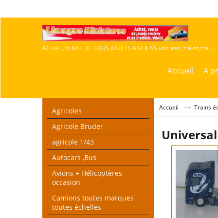
ACHAT, VENTE DE TOUS JOUETS ANCIENS voitures, trains,travaux publics,agricoles
Accueil
A p
Accueil
Trains é
Agricoles
Agricole Bruder
Universal
agricole 1/43
Autocars ,Bus
Avions + Hélicoptères-
occasion
Camions toutes marques
toutes échelles