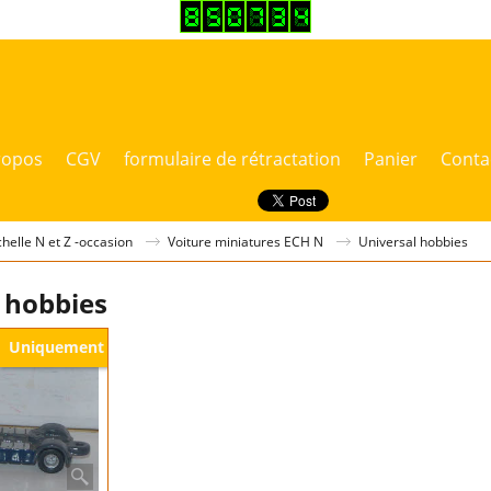
ropos
CGV
formulaire de rétractation
Panier
Conta
chelle N et Z -occasion
Voiture miniatures ECH N
Universal hobbies
 hobbies
Uniquement