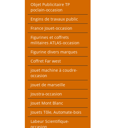
Objet Publicitaire TP
poclain-occasion
Engins de travaux public
France Jouet-occasion
Figurines et coffrets
militaires ATLAS-occasion
Figurine divers marques
Coffret Far west
jouet machine à coudre-
occasion
jouet de marseille
Joustra-occasion
Jouet Mont Blanc
Jouets Tôle, Automate-bois
Labeur Scientifique-
occasion