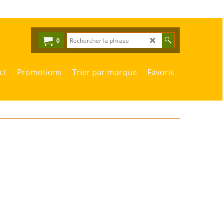
0
ct
Promotions
Trier par marque
Favoris