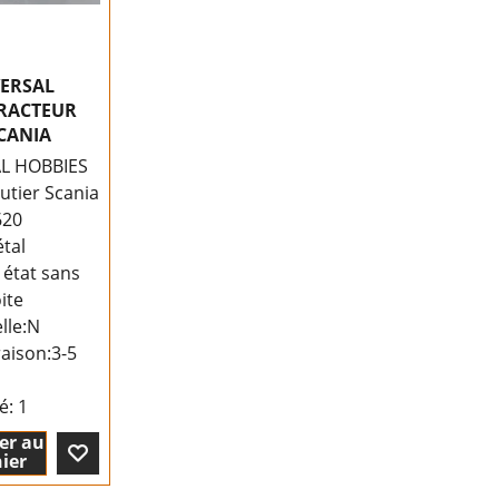
VERSAL
TRACTEUR
CANIA
L HOBBIES
utier Scania
620
tal
 état sans
ite
lle:N
raison:
3-5
té
: 1
er au
ier