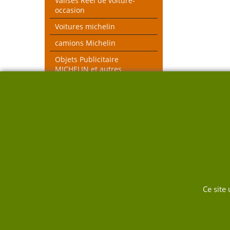
Valises Réel de voiture-
occasion
Voitures michelin
camions Michelin
Objets Publicitaire
MICHELIN et autres
objets voiture réel
véhicules pompiers
Voitures toutes échelles
Nouveau thèmes le Mans et
Rallye
DUKW
Ce site