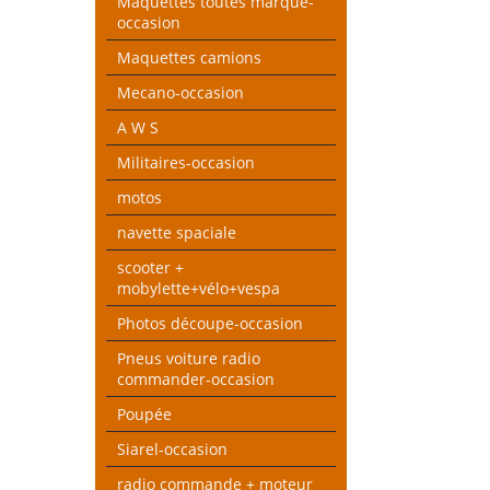
Maquettes toutes marque-
occasion
Maquettes camions
Mecano-occasion
A W S
Militaires-occasion
motos
navette spaciale
scooter +
mobylette+vélo+vespa
Photos découpe-occasion
Pneus voiture radio
commander-occasion
Poupée
Siarel-occasion
radio commande + moteur