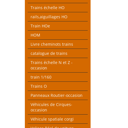
Trains échelle HO
rails,aiguillages HO
Train HOe
HOM
Livre cheminots trains
catalogue de trains
Trains échelle N et Z -
occasion
train 1/160
Trains O
Panneaux Routier-occasion
Véhicules de Cirques-
occasion
Véhicule spatiale corgi