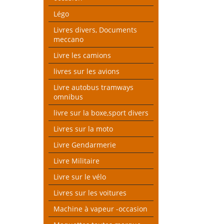
Légo
Livres divers, Documents
meccano
Livre les camions
livres sur les avions
Livre autobus tramways
omnibus
livre sur la boxe,sport divers
Livres sur la moto
Livre Gendarmerie
Livre Militaire
Livre sur le vélo
Livres sur les voitures
Machine à vapeur -occasion