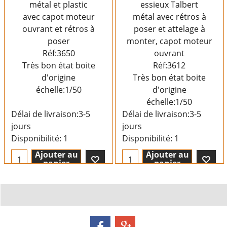
Béton Evans
semi porte char 3
métal et plastic
essieux Talbert
avec capot moteur
métal avec rétros à
ouvrant et rétros à
poser et attelage à
poser
monter, capot moteur
Réf:3650
ouvrant
Très bon état boite
Réf:3612
d'origine
Très bon état boite
échelle:1/50
d'origine
échelle:1/50
Délai de livraison:
3-5
Délai de livraison:
3-5
jours
jours
Disponibilité
: 1
Disponibilité
: 1
Ajouter au
Ajouter au
panier
panier