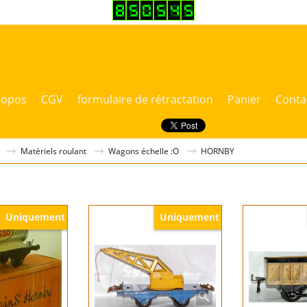
ropos
CGV
formulaire de rétractation
Panier
Conta
Matériels roulant
Wagons échelle :O
HORNBY
Uniquement
Uniquement