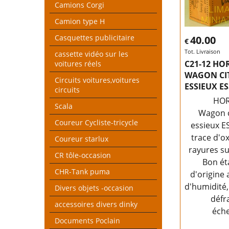
Camions Corgi
Camion type H
Casquettes publicitaire
40.00
€
Tot. Livraison
cassette vidéo sur les
C21-12 HO
voitures réels
WAGON CI
Circuits voitures,voitures
ESSIEUX E
circuits
HO
Scala
Wagon c
Coureur Cycliste-tricycle
essieux E
trace d'o
Coureur starlux
rayures su
CR tôle-occasion
Bon ét
CHR-Tank puma
d'origine 
d'humidité
Divers objets -occasion
défr
accessoires divers dinky
éche
Documents Poclain