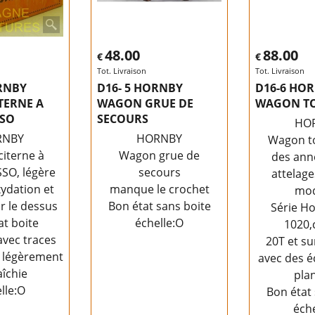
48.00
88.00
€
€
Tot. Livraison
Tot. Livraison
RNBY
D16- 5 HORNBY
D16-6 HO
TERNE A
WAGON GRUE DE
WAGON T
SSO
SECOURS
HO
RNBY
HORNBY
Wagon t
iterne à
Wagon grue de
des ann
SSO, légère
secours
attelage
xydation et
manque le crochet
mod
r le dessus
Bon état sans boite
Série Ho
at boite
échelle:O
1020,
avec traces
20T et su
, légèrement
avec des éc
aîchie
pla
lle:O
Bon état 
éche