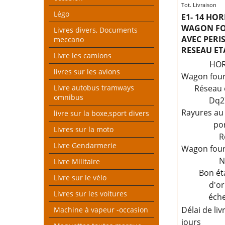
Tot. Livraison
Légo
E1- 14 HO
WAGON F
Livres divers, Documents
AVEC PERI
meccano
RESEAU ET
Livre les camions
HO
livres sur les avions
Wagon four
Livre autobus tramways
Réseau 
omnibus
Dq2
Rayures au
livre sur la boxe,sport divers
po
Livres sur la moto
R
Livre Gendarmerie
Wagon four
N
Livre Militaire
Bon ét
Livre sur le vélo
d'or
Livres sur les voitures
éche
Délai de liv
Machine à vapeur -occasion
jours