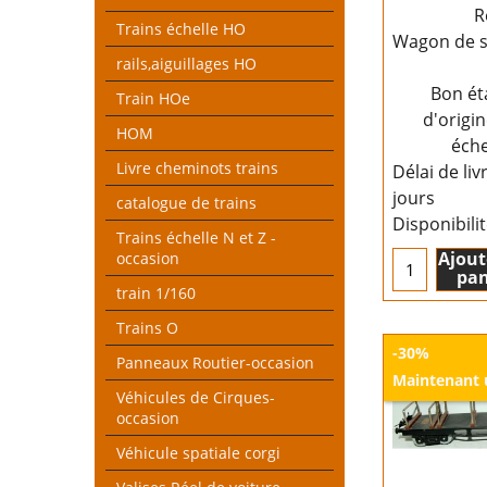
R
Trains échelle HO
Wagon de s
rails,aiguillages HO
Bon ét
Train HOe
d'origi
HOM
éche
Livre cheminots trains
Délai de liv
jours
catalogue de trains
Disponibili
Trains échelle N et Z -
Ajout
occasion
pan
train 1/160
Trains O
-30%
Panneaux Routier-occasion
Maintenant
Véhicules de Cirques-
occasion
Véhicule spatiale corgi