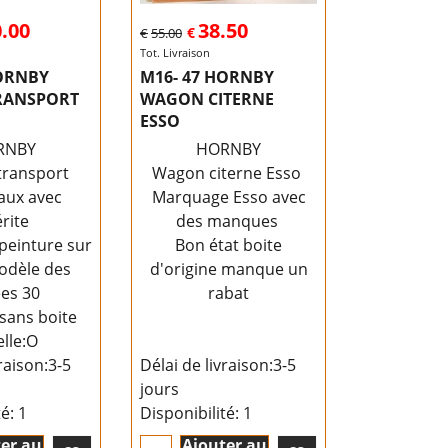
.00
38.50
€
€
55.00
Tot. Livraison
HORNBY
M16- 47 HORNBY
RANSPORT
WAGON CITERNE
ESSO
RNBY
HORNBY
ransport
Wagon citerne Esso
aux avec
Marquage Esso avec
rite
des manques
 peinture sur
Bon état boite
modèle des
d'origine manque un
es 30
rabat
sans boite
lle:O
raison:
3-5
Délai de livraison:
3-5
jours
té
: 1
Disponibilité
: 1
er au
Ajouter au