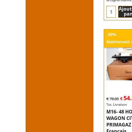
Ajout
pan
-30%
Maintenant
54
€
€
78.00
Tot. Livraison
M16- 48 H
WAGON CI
PRIMAGAZ
Français