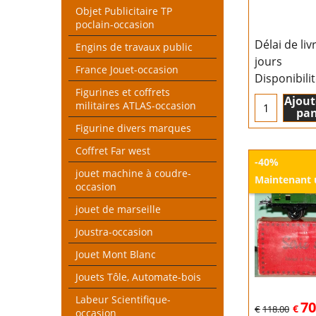
Objet Publicitaire TP
poclain-occasion
Délai de liv
Engins de travaux public
jours
France Jouet-occasion
Disponibili
Figurines et coffrets
Ajout
militaires ATLAS-occasion
pan
Figurine divers marques
Coffret Far west
-40%
jouet machine à coudre-
Maintenant
occasion
jouet de marseille
Joustra-occasion
Jouet Mont Blanc
Jouets Tôle, Automate-bois
Labeur Scientifique-
70
€
€
118.00
occasion