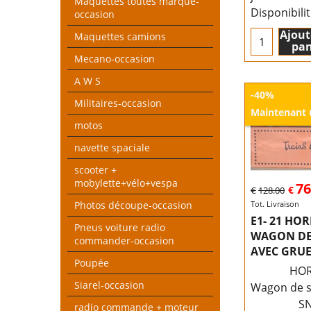
Maquettes toutes marque-
Disponibili
occasion
Ajout
Maquettes camions
pan
Mecano-occasion
A W S
-40%
Militaires-occasion
Maintenant
motos
navette spaciale
scooter +
mobylette+vélo+vespa
76
€
€
128.00
Photos découpe-occasion
Tot. Livraison
E1- 21 HO
Pneus voiture radio
WAGON DE
commander-occasion
AVEC GRUE
Poupée
HO
Siarel-occasion
Wagon de s
S
radio commande + moteur