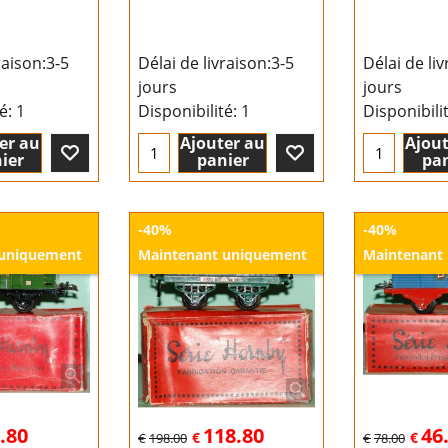
raison:
3-5
Délai de livraison:
3-5
Délai de liv
jours
jours
té
: 1
Disponibilité
: 1
Disponibili
er au
Ajouter au
Ajout
ier
panier
pan
-40%
-40%
 uniquement
Maintenant uniquement
Maintenant
.80
118.80
46
€
€
€
198.00
€
78.00