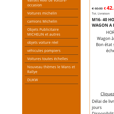
Valises Réel de voiture-
occasion
42
€
€
60.00
Voitures michelin
Tot. Livraison
M16- 40 H
camions Michelin
WAGON A 
Objets Publicitaire
HO
MICHELIN et autres
Wagon à
objets voiture réel
Bon état 
éche
véhicules pompiers
Voitures toutes échelles
Nouveau thèmes le Mans et
Rallye
DUKW
Cliquez
Délai de liv
jours
Disponibili