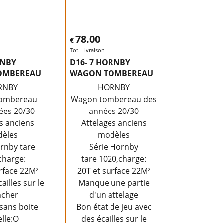
78.00
€
Tot. Livraison
RNBY
D16- 7 HORNBY
OMBEREAU
WAGON TOMBEREAU
RNBY
HORNBY
ombereau
Wagon tombereau des
ées 20/30
années 20/30
s anciens
Attelages anciens
èles
modèles
rnby tare
Série Hornby
charge:
tare 1020,charge:
rface 22M²
20T et surface 22M²
ailles sur le
Manque une partie
ncher
d'un attelage
sans boite
Bon état de jeu avec
lle:O
des écailles sur le