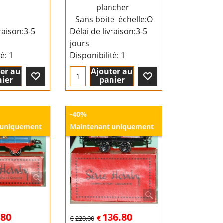
plancher
Sans boite échelle:O
raison:
3-5
Délai de livraison:
3-5
jours
té
: 1
Disponibilité
: 1
er au
Ajouter au
ier
panier
-40%
 uniquement
Maintenant uniquement
.80
136.80
€
€
228.00