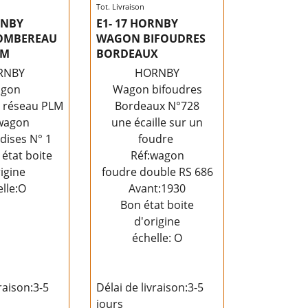
Tot. Livraison
RNBY
E1- 17 HORNBY
OMBEREAU
WAGON BIFOUDRES
LM
BORDEAUX
RNBY
HORNBY
gon
Wagon bifoudres
 réseau PLM
Bordeaux N°728
 portes
wagon
une écaille sur un
ises N° 1
foudre
état boite
Réf:wagon
igine
foudre double RS 686
lle:O
Avant:1930
Bon état boite
d'origine
échelle: O
raison:
3-5
Délai de livraison:
3-5
jours