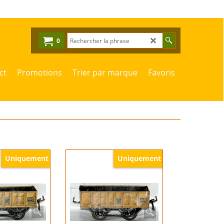
0
ct
Promotions
Trier par marque
Favoris
Uniquement
Uniquement