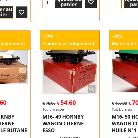
panier
pan
er au
ier
-30%
-30%
 uniquement
Maintenant uniquement
Maintenant
.60
54.60
70
€
€
€
78.00
€
100.00
Tot. Livraison
Tot. Livraison
ORNBY
M16- 49 HORNBY
M16- 50 
TERNE
WAGON CITERNE
WAGON CI
 LE BUTANE
ESSO
HUILE N°1