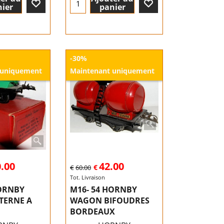
ier
panier
-30%
 uniquement
Maintenant uniquement
.00
42.00
€
€
60.00
Tot. Livraison
HORNBY
M16- 54 HORNBY
TERNE A
WAGON BIFOUDRES
BORDEAUX