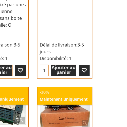
 fixé par une attache
sienne
sans boite
lle: O
raison:
3-5
Délai de livraison:
3-5
jours
té
: 1
Disponibilité
: 1
er au
Ajouter au
ier
panier
-30%
 uniquement
Maintenant uniquement