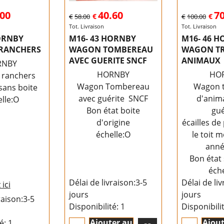
.00
40.60
70
€
€
€
58.00
€
100.00
Tot. Livraison
Tot. Livraison
ORNBY
M16- 43 HORNBY
M16- 46 
RANCHERS
WAGON TOMBEREAU
WAGON T
AVEC GUERITE SNCF
ANIMAUX
RNBY
HORNBY
HO
 ranchers
Wagon Tombereau
Wagon t
sans boite
avec guérite SNCF
d'anim
lle:O
Bon état boite
gué
d'origine
écailles de
échelle:O
le toit 
anné
Bon état 
éche
Délai de livraison:
3-5
Délai de liv
 ici
jours
jours
raison:
3-5
Disponibilité
: 1
Disponibili
Ajouter au
Ajout
té
: 1