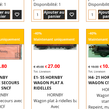
té
: 1
Disponibilité
: 1
Disponibili
er au
Ajouter au
Ajout
ier
panier
pan
-40%
-40%
 uniquement
Maintenant uniquement
Maintenant
.80
27.00
10
€
€
€
45.00
€
18.00
Tot. Livraison
Tot. Livraison
RNBY
E1- 55 HORNBY
H4- 21 HO
 SECOURS
WAGON PLAT A
WAGON CI
 SNCF
RIDELLES
HO
RNBY
HORNBY
Wagon 
ecours avec grue
Wagon plat à ridelles basses
sta
NCF
Avec
Repeint, m