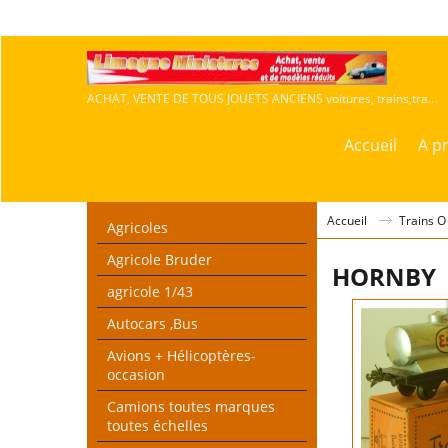
ACHAT, VENTE DE TOUS JOUETS ANCIENS voitures, trains,travaux publics,agricoles
Accueil
A p
Accueil
Trains O
Agricoles
Agricole Bruder
HORNBY
agricole 1/43
Autocars ,Bus
Avions + Hélicoptères-
occasion
Camions toutes marques
toutes échelles