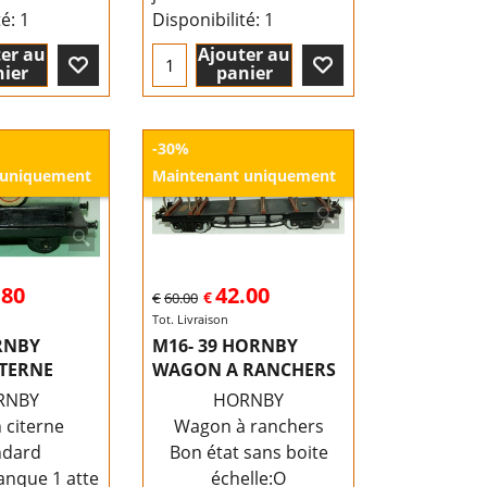
té
: 1
Disponibilité
: 1
er au
Ajouter au
ier
panier
-30%
 uniquement
Maintenant uniquement
.80
42.00
€
€
60.00
Tot. Livraison
RNBY
M16- 39 HORNBY
TERNE
WAGON A RANCHERS
RNBY
HORNBY
citerne
Wagon à ranchers
ndard
Bon état sans boite
anque 1 attelage et
échelle:O