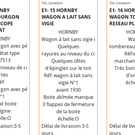
Tot. Livraison
Tot. Livraison
RNBY
E1- 15 HORNBY
E1- 16 HO
OURGON
WAGON A LAIT SANS
WAGON T
SCOPE
VIGIE
RESEAU P
AT
HORNBY
HO
RNBY
Wagon à lait sans vigie réseau état
Wa
gon avec périscope
Quelques
tombereau
état type
rayures au niveau du coulissement des
Réf:
7513
Quelques têtes
marchand
 niveau de coulissements des
d'épingles sur le toit
Très bon 
rtes
Réf: wagon à lait sans
d'or
éf:
vigie N°1
éche
gon avec périscope
avant 1930
°1
Boite abîmée manque
at boite
3 flappes de fermeture
igine
de la boite
lle:O
échelle:O
raison:
3-5
Délai de livraison:
3-5
Délai de liv
jours
jours