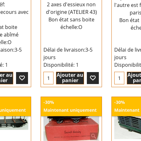
éf:
2 axes d'essieux non
l'autre est
ecours avec grue
d'origine (ATELIER 43)
pari
Bon état sans boite
Bon état 
at boite
échelle:O
éche
ne abîmé
lle:O
raison:
3-5
Délai de livraison:
3-5
Délai de liv
jours
jours
té
: 1
Disponibilité
: 1
Disponibili
er au
Ajouter au
Ajout
ier
panier
pan
-30%
-30%
 uniquement
Maintenant uniquement
Maintenant