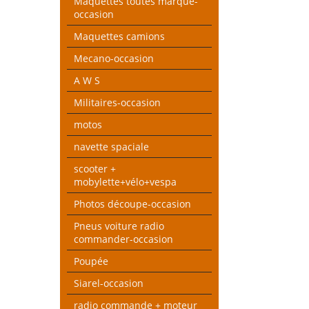
Maquettes toutes marque-
occasion
Maquettes camions
Mecano-occasion
A W S
Militaires-occasion
motos
navette spaciale
scooter +
mobylette+vélo+vespa
Photos découpe-occasion
Pneus voiture radio
commander-occasion
Poupée
Siarel-occasion
radio commande + moteur