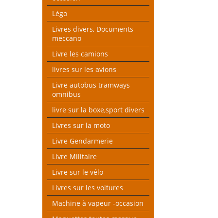
Légo
Livres divers, Documents
meccano
Livre les camions
livres sur les avions
Livre autobus tramways
omnibus
livre sur la boxe,sport divers
Livres sur la moto
Livre Gendarmerie
Livre Militaire
Livre sur le vélo
Livres sur les voitures
Machine à vapeur -occasion