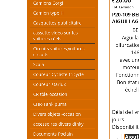
20.00
€
Camions Corgi
Tot. Livraison
Camion type H
P20-109 B
AIGUILLAG
Casquettes publicitaire
B
cassette vidéo sur les
Aiguill
voitures réels
bifurcati
Circuits voitures,voitures
14
circuits
avec une
Scala
moteur
Coureur Cycliste-tricycle
Fonction
Bon état 
Coureur starlux
échel
CR tôle-occasion
CHR-Tank puma
Délai de liv
Divers objets -occasion
jours
accessoires divers dinky
Disponibili
Documents Poclain
Ajout