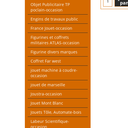
pan
Objet Publicitaire TP
poclain-occasion
Engins de travaux public
France Jouet-occasion
Figurines et coffrets
militaires ATLAS-occasion
Figurine divers marques
Coffret Far west
jouet machine à coudre-
occasion
jouet de marseille
Joustra-occasion
Jouet Mont Blanc
Jouets Tôle, Automate-bois
Labeur Scientifique-
occasion