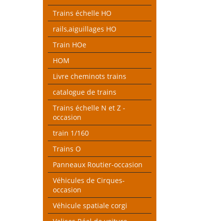
Trains échelle HO
rails,aiguillages HO
Train HOe
HOM
Livre cheminots trains
catalogue de trains
Trains échelle N et Z -
occasion
train 1/160
Trains O
Panneaux Routier-occasion
Véhicules de Cirques-
occasion
Véhicule spatiale corgi