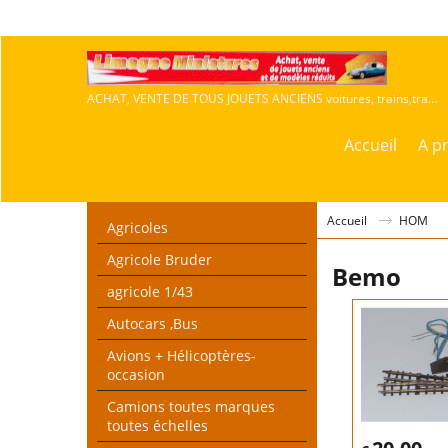
ACHAT, VENTE DE TOUS JOUETS ANCIENS voitures, trains,travaux publics,agricoles
Accueil
A p
Accueil
HOM
Agricoles
Agricole Bruder
Bemo
agricole 1/43
Autocars ,Bus
Avions + Hélicoptères-
occasion
Camions toutes marques
toutes échelles