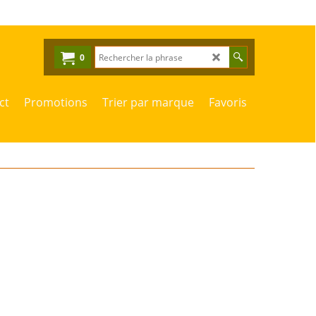
0
ct
Promotions
Trier par marque
Favoris