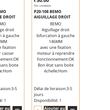
30.00
€
Tot. Livraison
EMO
P20-108 BEMO
E DROIT
AIGUILLAGE DROIT
EMO
BEMO
age droit
Aiguillage droit
on à gauche
bifurcation à gauche
6MM
146MM
 fixation
avec une fixation
 casser
moteur à reprendre
nement:OK
Fonctionnement:OK
sans boite
Bon état sans boite
le:Hom
échelle:Hom
raison:
3-5
Délai de livraison:
3-5
jours
té
: 1
Disponibilité
: 1
er au
Ajouter au