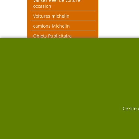
Valises Réel de voiture-
occasion
Voitures michelin
camions Michelin
Objets Publicitaire
MICHELIN et autres
objets voiture réel
véhicules pompiers
Voitures toutes échelles
Nouveau thèmes le Mans et
Rallye
DUKW
Ce site