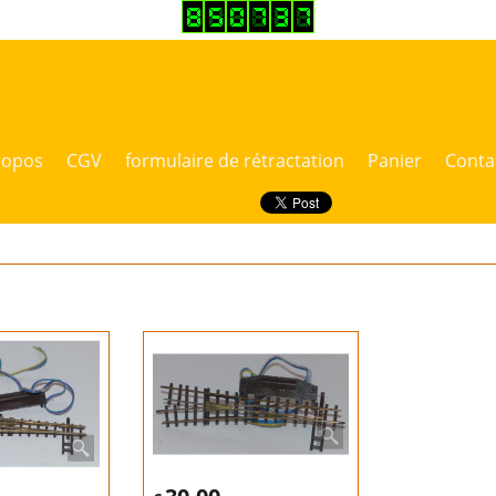
ropos
CGV
formulaire de rétractation
Panier
Conta