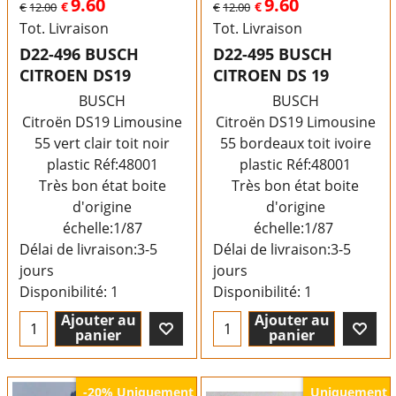
9.60
9.60
€
€
€
12.00
€
12.00
Tot. Livraison
Tot. Livraison
D22-496 BUSCH
D22-495 BUSCH
CITROEN DS19
CITROEN DS 19
BUSCH
BUSCH
Citroën DS19 Limousine
Citroën DS19 Limousine
55 vert clair toit noir
55 bordeaux toit ivoire
plastic Réf:48001
plastic Réf:48001
Très bon état boite
Très bon état boite
d'origine
d'origine
échelle:1/87
échelle:1/87
Délai de livraison:
3-5
Délai de livraison:
3-5
jours
jours
Disponibilité
: 1
Disponibilité
: 1
Ajouter au
Ajouter au
panier
panier
Uniquement
Uniquement
-20%