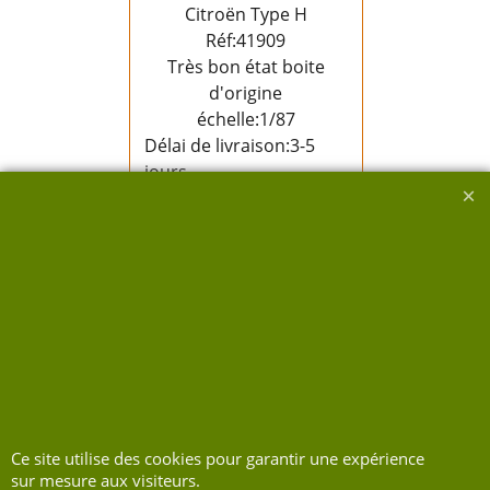
Citroën Type H
Réf:41909
Très bon état boite
d'origine
échelle:1/87
Délai de livraison:
3-5
jours
Disponibilité
: 1
Ajouter au
panier
Ce site utilise des cookies pour garantir une expérience
Boutique en ligne créés avec le logiciel eCommerce ShopFactory
sur mesure aux visiteurs.