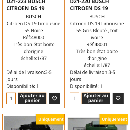
D21-223 BUSCH
D21-220 BUSCH
CITROEN DS 19
CITROEN DS 19
BUSCH
BUSCH
Citroën DS 19 Limousine
Citroën DS 19 Limousine
55 Noire
55 Gris Bleuté , toit
Réf:48000
ivoire
Très bon état boite
Réf:48001
d'origine
Très bon état boite
échelle:1/87
d'origine
échelle:1/87
Délai de livraison:
3-5
Délai de livraison:
3-5
jours
jours
Disponibilité
: 1
Disponibilité
: 1
Ajouter au
Ajouter au
panier
panier
Uniquement
Uniquement