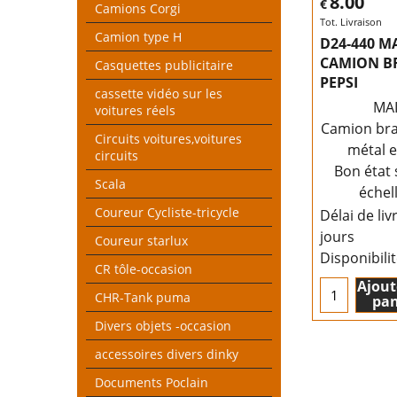
8.00
€
Camions Corgi
Tot. Livraison
Camion type H
D24-440 M
CAMION B
Casquettes publicitaire
PEPSI
cassette vidéo sur les
MA
voitures réels
Camion bra
Circuits voitures,voitures
métal e
circuits
Bon état 
Scala
échel
Coureur Cycliste-tricycle
Délai de liv
jours
Coureur starlux
Disponibili
CR tôle-occasion
Ajout
CHR-Tank puma
pan
Divers objets -occasion
accessoires divers dinky
Documents Poclain