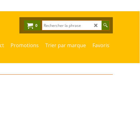
0
ct
Promotions
Trier par marque
Favoris