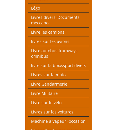
Légo
Livres divers, Documents
meccano
Livre les camions
livres sur les avions
Livre autobus tramways
omnibus
livre sur la boxe,sport divers
Livres sur la moto
Livre Gendarmerie
Livre Militaire
Livre sur le vélo
Livres sur les voitures
Machine à vapeur -occasion