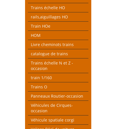
Trains échelle HO
rails,aiguillages HO
Train HOe
HOM
Livre cheminots trains
catalogue de trains
Trains échelle N et Z -
occasion
train 1/160
Trains O
Panneaux Routier-occasion
Véhicules de Cirques-
occasion
Véhicule spatiale corgi