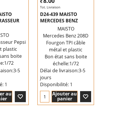
8.00
€
Tot. Livraison
AISTO
D24-439 MAISTO
RASSEUR
MERCEDES BENZ
MAISTO
ISTO
Mercedes Benz 208D
sseur Pepsi
Fourgon TPI câble
t plastic
métal et plastic
sans boite
Bon état sans boite
le:1/72
échelle:1/72
raison:
3-5
Délai de livraison:
3-5
jours
té
: 1
Disponibilité
: 1
er au
Ajouter au
ier
panier