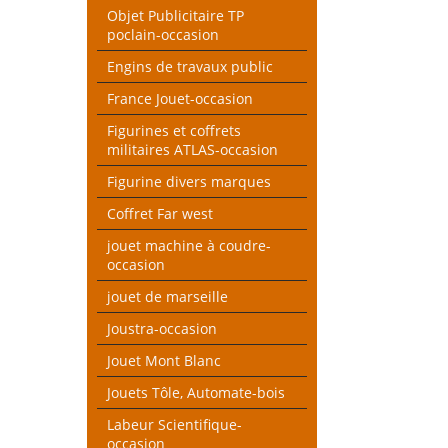
Objet Publicitaire TP
poclain-occasion
Engins de travaux public
France Jouet-occasion
Figurines et coffrets
militaires ATLAS-occasion
Figurine divers marques
Coffret Far west
jouet machine à coudre-
occasion
jouet de marseille
Joustra-occasion
Jouet Mont Blanc
Jouets Tôle, Automate-bois
Labeur Scientifique-
occasion