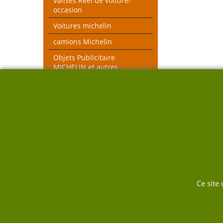
Valises Réel de voiture-
occasion
Voitures michelin
camions Michelin
Objets Publicitaire
MICHELIN et autres
objets voiture réel
véhicules pompiers
Voitures toutes échelles
Nouveau thèmes le Mans et
Rallye
DUKW
Ce site