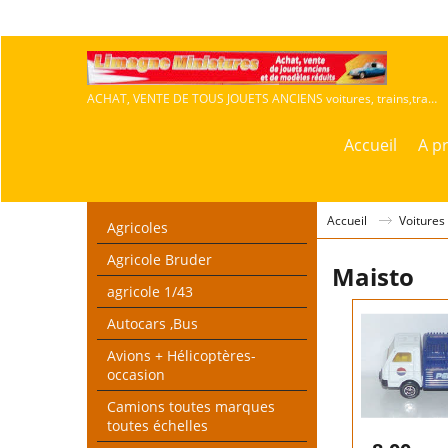
ACHAT, VENTE DE TOUS JOUETS ANCIENS voitures, trains,travaux publics,agricoles
Accueil
A p
Accueil
Voitures
Agricoles
Agricole Bruder
Maisto
agricole 1/43
Autocars ,Bus
Avions + Hélicoptères-
occasion
Camions toutes marques
toutes échelles