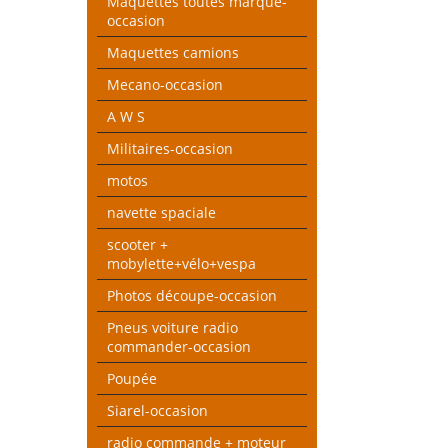
Maquettes toutes marque-
occasion
Maquettes camions
Mecano-occasion
A W S
Militaires-occasion
motos
navette spaciale
scooter +
mobylette+vélo+vespa
Photos découpe-occasion
Pneus voiture radio
commander-occasion
Poupée
Siarel-occasion
radio commande + moteur