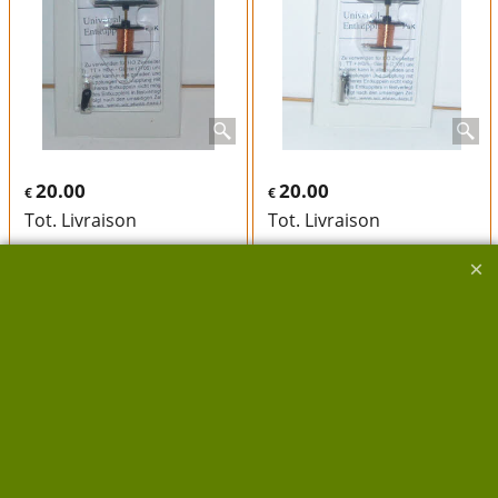
20.00
20.00
€
€
Tot. Livraison
Tot. Livraison
R19-375 HERKAT
R19-374 HERKAT
DETELEUR
DETELEUR
ELECTRIQUE
ELECTRIQUE
UNIVERSEL
UNIVERSEL
HERKAT
HERKAT
Dételeurs électrique
Dételeur électrique
universel 12/16V version
universel 12/16V version
AC ou DC pour tous
AC ou DC pour tous
attelages à boucles
attelages à boucles