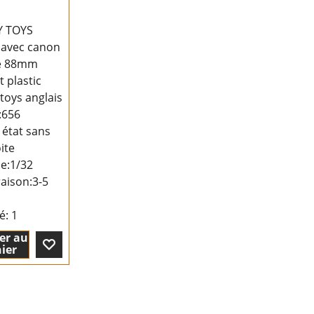
Y TOYS
avec canon
e 88mm
t plastic
 toys anglais
:656
 état sans
ite
le:1/32
raison:
3-5
té
: 1
er au
ier