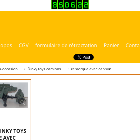
ropos
CGV
formulaire de rétractation
Panier
Conta
es-occasion
Dinky toys camions
remorque avec cannon
DINKY TOYS
 AVEC