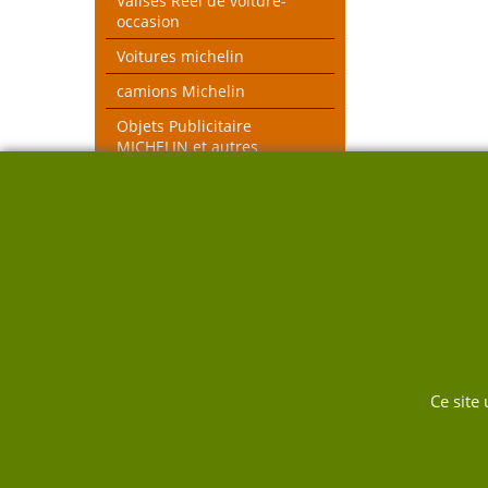
Valises Réel de voiture-
occasion
Voitures michelin
camions Michelin
Objets Publicitaire
MICHELIN et autres
objets voiture réel
véhicules pompiers
Voitures toutes échelles
Nouveau thèmes le Mans et
Rallye
DUKW
Ce site