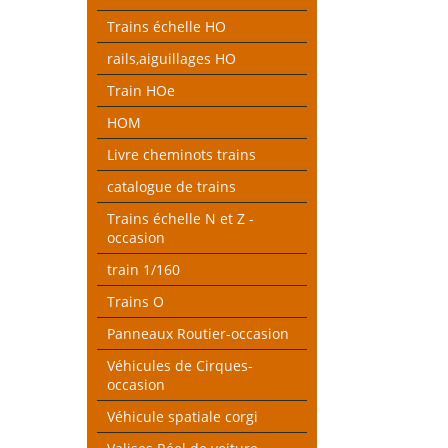
Trains échelle HO
rails,aiguillages HO
Train HOe
HOM
Livre cheminots trains
catalogue de trains
Trains échelle N et Z -
occasion
train 1/160
Trains O
Panneaux Routier-occasion
Véhicules de Cirques-
occasion
Véhicule spatiale corgi