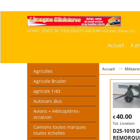
ACHAT, VENTE DE TOUS JOUETS ANCIENS voitures, trains,travaux publics,agricoles
Accueil
A p
Accueil
Militair
Agricoles
Agricole Bruder
agricole 1/43
Autocars ,Bus
Avions + Hélicoptères-
40.00
occasion
€
Tot. Livraison
Camions toutes marques
D25-1010 
toutes échelles
REMORQUE