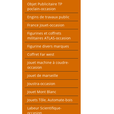
Objet Publicitaire TP
poclain-occasion
Engins de travaux public
France Jouet-occasion
Figurines et coffrets
militaires ATLAS-occasion
Figurine divers marques
Coffret Far west
jouet machine à coudre-
occasion
jouet de marseille
Joustra-occasion
Jouet Mont Blanc
Jouets Tôle, Automate-bois
Labeur Scientifique-
occasion