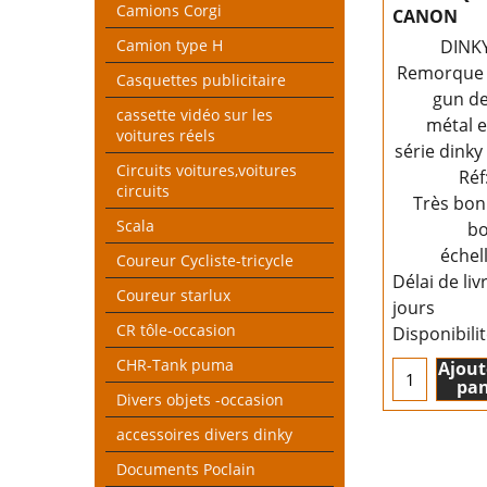
Camions Corgi
CANON
Camion type H
DINK
Remorque 
Casquettes publicitaire
gun d
cassette vidéo sur les
métal e
voitures réels
série dinky
Circuits voitures,voitures
Réf
circuits
Très bon
Scala
bo
échel
Coureur Cycliste-tricycle
Délai de liv
Coureur starlux
jours
CR tôle-occasion
Disponibili
CHR-Tank puma
Ajout
pan
Divers objets -occasion
accessoires divers dinky
Documents Poclain