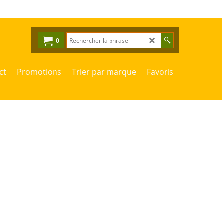
0
ct
Promotions
Trier par marque
Favoris