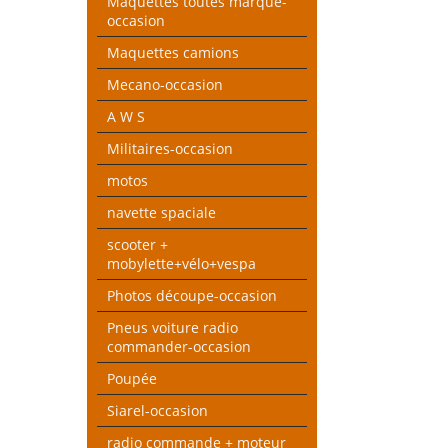
Maquettes toutes marque-
occasion
Maquettes camions
Mecano-occasion
A W S
Militaires-occasion
motos
navette spaciale
scooter +
mobylette+vélo+vespa
Photos découpe-occasion
Pneus voiture radio
commander-occasion
Poupée
Siarel-occasion
radio commande + moteur