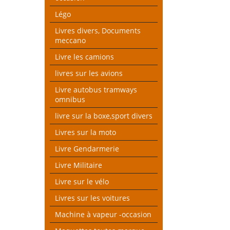
Légo
Livres divers, Documents
meccano
Livre les camions
livres sur les avions
Livre autobus tramways
omnibus
livre sur la boxe,sport divers
Livres sur la moto
Livre Gendarmerie
Livre Militaire
Livre sur le vélo
Livres sur les voitures
Machine à vapeur -occasion