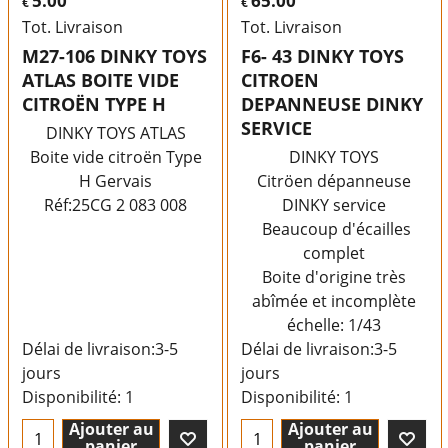
5.00
65.00
€
€
Tot. Livraison
Tot. Livraison
M27-106 DINKY TOYS
F6- 43 DINKY TOYS
ATLAS BOITE VIDE
CITROEN
CITROËN TYPE H
DEPANNEUSE DINKY
SERVICE
DINKY TOYS ATLAS
Boite vide citroën Type
DINKY TOYS
H Gervais
Citröen dépanneuse
Réf:25CG 2 083 008
DINKY service
Beaucoup d'écailles
complet
Boite d'origine très
abîmée et incomplète
échelle: 1/43
Délai de livraison:
3-5
Délai de livraison:
3-5
jours
jours
Disponibilité
: 1
Disponibilité
: 1
Ajouter au
Ajouter au
panier
panier