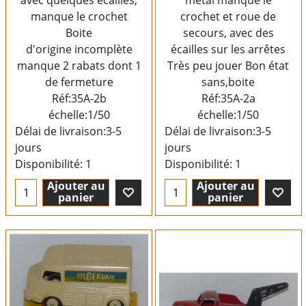
avec quelques écailles,
métal manque le
manque le crochet
crochet et roue de
Boite
secours, avec des
d'origine incomplète
écailles sur les arrêtes
manque 2 rabats dont 1
Très peu jouer Bon état
de fermeture
sans,boite
Réf:35A-2b
Réf:35A-2a
échelle:1/50
échelle:1/50
Délai de livraison:
3-5
Délai de livraison:
3-5
jours
jours
Disponibilité
: 1
Disponibilité
: 1
Ajouter au
Ajouter au
panier
panier