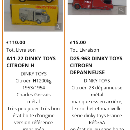
110.00
15.00
€
€
Tot. Livraison
Tot. Livraison
A11-22 DINKY TOYS
D25-963 DINKY TOYS
CITROEN H
CITROEN
DEPANNEUSE
DINKY TOYS
Citroën H1200kg
DINKY TOYS
1953/1954
Citroën 23 dépanneuse
Charles Gervais
métal
métal
manque essieu arrière,
Très peu jouer Très bon
le crochet et manivelle
état boite d'origine
série dinky toys France
version référence
Réf:35A
imprimée
en état de jeu sans boite