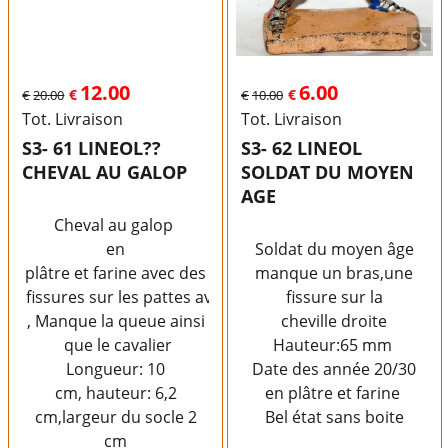
12.00
6.00
€
€
€
20.00
€
10.00
Tot. Livraison
Tot. Livraison
S3- 61 LINEOL??
S3- 62 LINEOL
CHEVAL AU GALOP
SOLDAT DU MOYEN
AGE
Cheval au galop
en
Soldat du moyen âge
plâtre et farine avec des
manque un bras,une
fissures sur les pattes avant
fissure sur la
, Manque la queue ainsi
cheville droite
que le cavalier
Hauteur:65 mm
Longueur: 10
Date des année 20/30
cm, hauteur: 6,2
en plâtre et farine
cm,largeur du socle 2
Bel état sans boite
cm