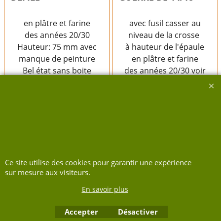
en plâtre et farine
avec fusil casser au
des années 20/30
niveau de la crosse
Hauteur: 75 mm avec
à hauteur de l'épaule
manque de peinture
en plâtre et farine
Bel état sans boite
des années 20/30 voir
avant
hauteur: 72 mm
Bel état sans boite
Délai de livraison:
3-5
Délai de livraison:
3-5
jours
jours
Disponibilité
: 1
Disponibilité
: 1
Ajouter au
Ajouter au
Ce site utilise des cookies pour garantir une expérience
panier
panier
sur mesure aux visiteurs.
En savoir plus
Accepter
Désactiver