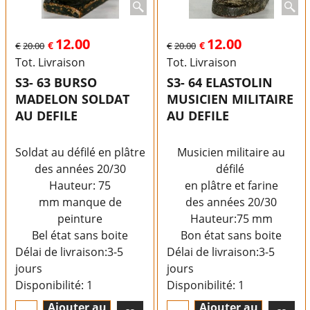
12.00
12.00
€
€
€
20.00
€
20.00
Tot. Livraison
Tot. Livraison
S3- 63 BURSO
S3- 64 ELASTOLIN
MADELON SOLDAT
MUSICIEN MILITAIRE
AU DEFILE
AU DEFILE
Soldat au défilé en plâtre et farine
Musicien militaire au
des années 20/30
défilé
Hauteur: 75
en plâtre et farine
mm manque de
des années 20/30
peinture
Hauteur:75 mm
Bel état sans boite
Bon état sans boite
Délai de livraison:
3-5
Délai de livraison:
3-5
jours
jours
Disponibilité
: 1
Disponibilité
: 1
Ajouter au
Ajouter au