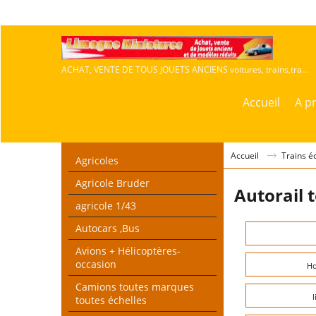
ACHAT, VENTE DE TOUS JOUETS ANCIENS voitures, trains,travaux publics,agricoles
Accueil
A p
Accueil
Trains é
Agricoles
Agricole Bruder
Autorail 
agricole 1/43
Autocars ,Bus
Avions + Hélicoptères-
occasion
Ho
Camions toutes marques
toutes échelles