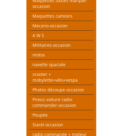
Maquettes toutes marque-
occasion
Maquettes camions
Mecano-occasion
A W S
Militaires-occasion
motos
navette spaciale
scooter +
mobylette+vélo+vespa
Photos découpe-occasion
Pneus voiture radio
commander-occasion
Poupée
Siarel-occasion
radio commande + moteur