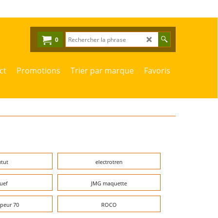
0
ct
Promotions
Trier par marque
Favoris
tut
electrotren
uef
JMG maquette
peur 70
ROCO