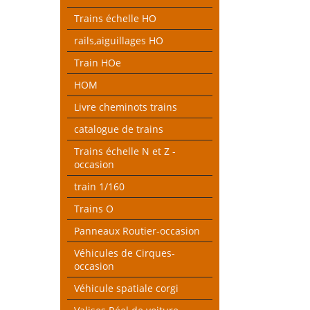
Trains échelle HO
rails,aiguillages HO
Train HOe
HOM
Livre cheminots trains
catalogue de trains
Trains échelle N et Z -
occasion
train 1/160
Trains O
Panneaux Routier-occasion
Véhicules de Cirques-
occasion
Véhicule spatiale corgi