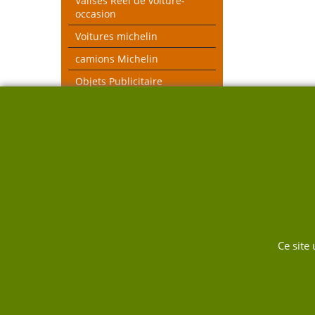
Valises Réel de voiture-
occasion
Voitures michelin
camions Michelin
Objets Publicitaire
MICHELIN et autres
objets voiture réel
véhicules pompiers
Voitures toutes échelles
Nouveau thèmes le Mans et
Rallye
DUKW
Ce site