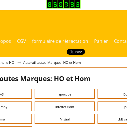
ropos
CGV
formulaire de rétractation
Panier
Conta
chelle HO
Autorail toutes Marques: HO et Hom
toutes Marques: HO et Hom
AS
apocope
Du
rnby
Interfer Hom
jo
lima
Mistral
LMJ va