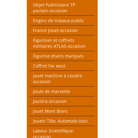
Objet Publicitaire TP
poclain-occasion
Engins de travaux public
France Jouet-occasion
Figurines et coffrets
militaires ATLAS-occasion
Figurine divers marques
Coffret Far west
jouet machine à coudre-
occasion
jouet de marseille
Joustra-occasion
Jouet Mont Blanc
Jouets Tôle, Automate-bois
Labeur Scientifique-
occasion