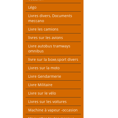
Légo
Livres divers, Documents
meccano
Livre les camions
livres sur les avions
Livre autobus tramways
omnibus
livre sur la boxe,sport divers
Livres sur la moto
Livre Gendarmerie
Livre Militaire
Livre sur le vélo
Livres sur les voitures
Machine à vapeur -occasion