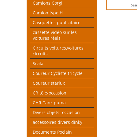
Camions Corgi
Ses
Camion type H
Casquettes publicitaire
cassette vidéo sur les
voitures réels
Circuits voitures,voitures
circuits
Scala
Coureur Cycliste-tricycle
Coureur starlux
CR tôle-occasion
CHR-Tank puma
Divers objets -occasion
accessoires divers dinky
Documents Poclain