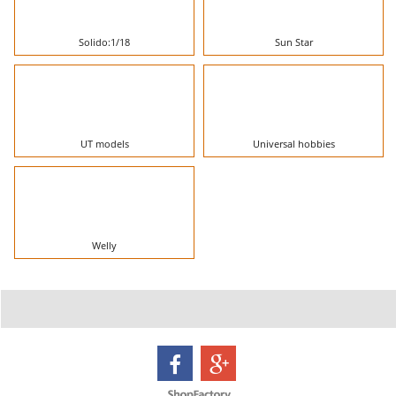
Solido:1/18
Sun Star
UT models
Universal hobbies
Welly
Boutique en ligne créés avec le logiciel eCommerce ShopFactory