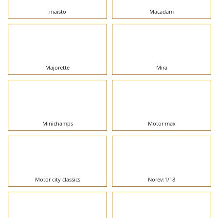
maisto
Macadam
Majorette
Mira
Minichamps
Motor max
Motor city classics
Norev:1/18