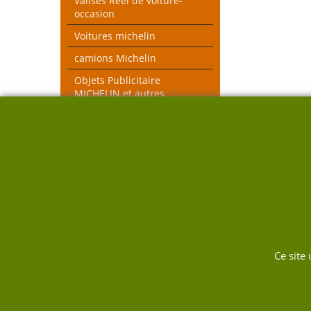
Valises Réel de voiture-
occasion
Voitures michelin
camions Michelin
Objets Publicitaire
MICHELIN et autres
objets voiture réel
véhicules pompiers
Voitures toutes échelles
Nouveau thèmes le Mans et
Rallye
DUKW
Ce site