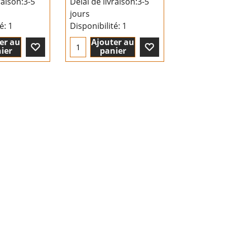
raison:
3-5
Délai de livraison:
3-5
jours
té
: 1
Disponibilité
: 1
er au
Ajouter au
ier
panier