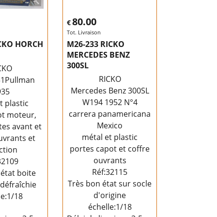
80.00
€
Tot. Livraison
ICKO HORCH
M26-233 RICKO
MERCEDES BENZ
300SL
CKO
RICKO
51Pullman
Mercedes Benz 300SL
935
W194 1952 N°4
t plastic
carrera panamericana
ot moteur,
Mexico
tes avant et
métal et plastic
uvrants et
portes capot et coffre
ction
ouvrants
32109
Réf:32115
état boite
Très bon état sur socle
 défraîchie
d'origine
le:1/18
échelle:1/18