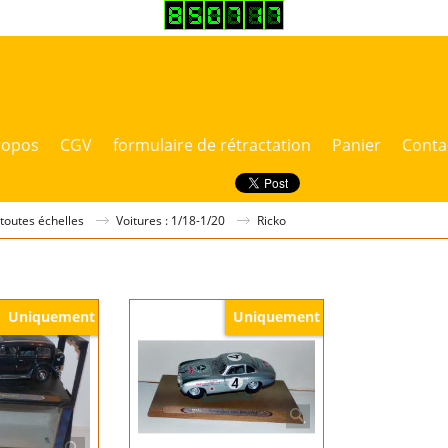
ropos
CGV
formulaire de rétractation
Panier
Conta
 toutes échelles
Voitures : 1/18-1/20
Ricko
Uniquement
Uniquement