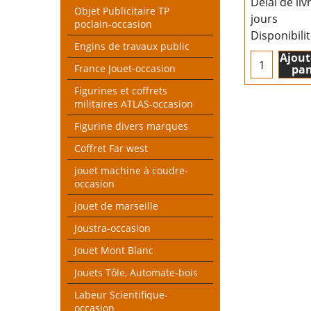
Délai de liv
Objet Publicitaire TP
jours
poclain-occasion
Disponibili
Engins de travaux public
Ajout
pan
France Jouet-occasion
Figurines et coffrets
militaires ATLAS-occasion
Figurine divers marques
Coffret Far west
jouet machine à coudre-
occasion
jouet de marseille
Joustra-occasion
Jouet Mont Blanc
Jouets Tôle, Automate-bois
Labeur Scientifique-
occasion