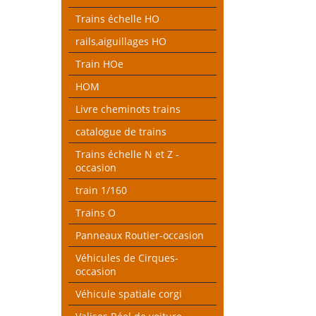
Trains échelle HO
rails,aiguillages HO
Train HOe
HOM
Livre cheminots trains
catalogue de trains
Trains échelle N et Z -
occasion
train 1/160
Trains O
Panneaux Routier-occasion
Véhicules de Cirques-
occasion
Véhicule spatiale corgi