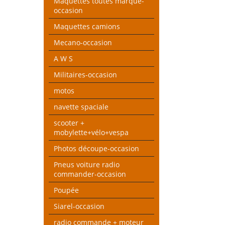
Maquettes toutes marque-
occasion
Maquettes camions
Mecano-occasion
A W S
Militaires-occasion
motos
navette spaciale
scooter +
mobylette+vélo+vespa
Photos découpe-occasion
Pneus voiture radio
commander-occasion
Poupée
Siarel-occasion
radio commande + moteur