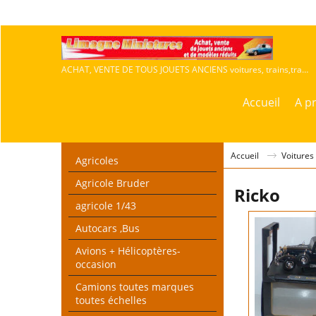
ACHAT, VENTE DE TOUS JOUETS ANCIENS voitures, trains,travaux publics,agricoles
Accueil
A p
Accueil
Voitures
Agricoles
Agricole Bruder
Ricko
agricole 1/43
Autocars ,Bus
Avions + Hélicoptères-
occasion
Camions toutes marques
toutes échelles