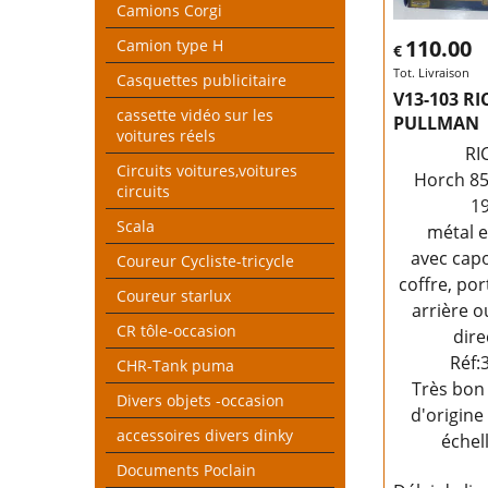
Camions Corgi
110.00
Camion type H
€
Tot. Livraison
Casquettes publicitaire
V13-103 R
cassette vidéo sur les
PULLMAN
voitures réels
RI
Circuits voitures,voitures
Horch 8
circuits
1
Scala
métal e
avec cap
Coureur Cycliste-tricycle
coffre, por
Coureur starlux
arrière o
CR tôle-occasion
dire
Réf:
CHR-Tank puma
Très bon 
Divers objets -occasion
d'origine
accessoires divers dinky
échel
Documents Poclain