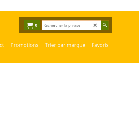
0
ct
Promotions
Trier par marque
Favoris