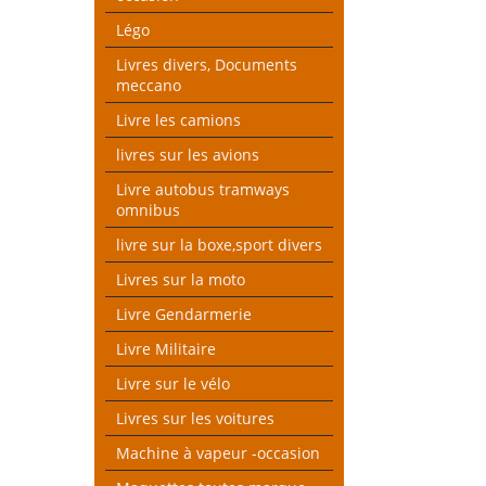
Légo
Livres divers, Documents
meccano
Livre les camions
livres sur les avions
Livre autobus tramways
omnibus
livre sur la boxe,sport divers
Livres sur la moto
Livre Gendarmerie
Livre Militaire
Livre sur le vélo
Livres sur les voitures
Machine à vapeur -occasion